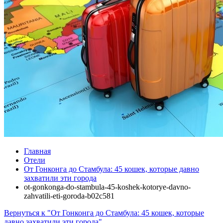
Главная
Отели
От Гонконга до Стамбула: 45 кошек, которые давно
захватили эти города
ot-gonkonga-do-stambula-45-koshek-kotorye-davno-
zahvatili-eti-goroda-b02c581
Вернуться к "От Гонконга до Стамбула: 45 кошек, которые
давно захватили эти города"