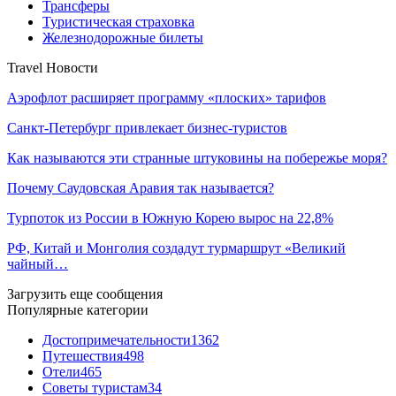
Трансферы
Туристическая страховка
Железнодорожные билеты
Travel Новости
Аэрофлот расширяет программу «плоских» тарифов
Санкт-Петербург привлекает бизнес-туристов
Как называются эти странные штуковины на побережье моря?
Почему Саудовская Аравия так называется?
Турпоток из России в Южную Корею вырос на 22,8%
РФ, Китай и Монголия создадут турмаршрут «Великий
чайный…
Загрузить еще сообщения
Популярные категории
Достопримечательности
1362
Путешествия
498
Отели
465
Советы туристам
34