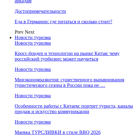
аркадам
Достопримечательности
Еда в Германии: где питаться и сколько стоит?
Prev
Next
Новости туризма
Новости туризма
Кросс-бордер и технологии на рынке Китая: чему
российский турбизнес может научиться
Новости туризма
Минэкономразвития: существенного выравнивания
туристического сезона в России пока не …
Новости туризма
Особенности работы с Китаем: портрет туриста, каналы
продаж и искусство коммуникации
Новости туризма
Маевка ТУРСЛИВКИ в стиле BBQ 2026