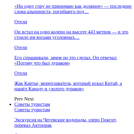
«Ни одну гору не принимаю как должное» — последние
слова альпиниста, погибшего под…
Отели
Он встал на одно колено на высоте 443 метров — и это
стоило им восьми уголовных…
Отели
Его спрашивали, зачем он это сделал. Он отвечал:
«Потому что был дураком»
Отели
Жак Картье, мореплаватель, который искал Китай, а
нашёл Канаду и «золото дураков»
Prev
Next
Советы туристам
Советы туристам
Экскурсия на Чегемские водопады, озеро Гижгит,
перевал Актопрак