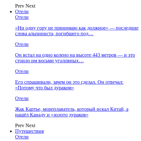
Prev
Next
Отели
Отели
«Ни одну гору не принимаю как должное» — последние
слова альпиниста, погибшего под…
Отели
Он встал на одно колено на высоте 443 метров — и это
стоило им восьми уголовных…
Отели
Его спрашивали, зачем он это сделал. Он отвечал:
«Потому что был дураком»
Отели
Жак Картье, мореплаватель, который искал Китай, а
нашёл Канаду и «золото дураков»
Prev
Next
Путешествия
Отели