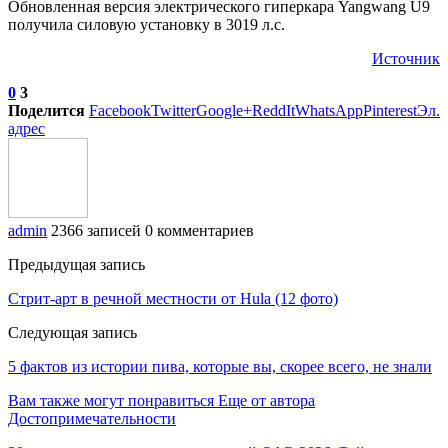
Обновленная версия электрического гиперкара Yangwang U9
получила силовую установку в 3019 л.с.
Источник
0
3
Поделится
Facebook
Twitter
Google+
ReddIt
WhatsApp
Pinterest
Эл.
адрес
admin
2366 записей
0 комментариев
Предыдущая запись
Стрит-арт в речной местности от Hula (12 фото)
Следующая запись
5 фактов из истории пива, которые вы, скорее всего, не знали
Вам также могут понравиться
Еще от автора
Достопримечательности