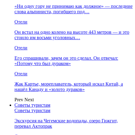
«Ни одну гору не принимаю как должное» — последние
слова альпиниста, погибшего под…
Отели
Он встал на одно колено на высоте 443 метров — и это
стоило им восьми уголовных…
Отели
Его спрашивали, зачем он это сделал. Он отвечал:
«Потому что был дураком»
Отели
Жак Картье, мореплаватель, который искал Китай, а
нашёл Канаду и «золото дураков»
Prev
Next
Советы туристам
Советы туристам
Экскурсия на Чегемские водопады, озеро Гижгит,
перевал Актопрак