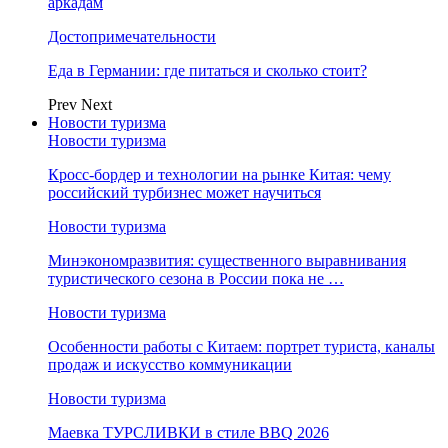
аркадам
Достопримечательности
Еда в Германии: где питаться и сколько стоит?
Prev
Next
Новости туризма
Новости туризма
Кросс-бордер и технологии на рынке Китая: чему
российский турбизнес может научиться
Новости туризма
Минэкономразвития: существенного выравнивания
туристического сезона в России пока не …
Новости туризма
Особенности работы с Китаем: портрет туриста, каналы
продаж и искусство коммуникации
Новости туризма
Маевка ТУРСЛИВКИ в стиле BBQ 2026