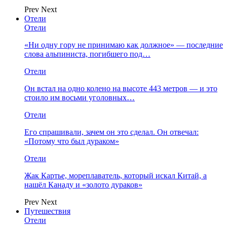
Prev
Next
Отели
Отели
«Ни одну гору не принимаю как должное» — последние
слова альпиниста, погибшего под…
Отели
Он встал на одно колено на высоте 443 метров — и это
стоило им восьми уголовных…
Отели
Его спрашивали, зачем он это сделал. Он отвечал:
«Потому что был дураком»
Отели
Жак Картье, мореплаватель, который искал Китай, а
нашёл Канаду и «золото дураков»
Prev
Next
Путешествия
Отели