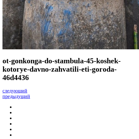
ot-gonkonga-do-stambula-45-koshek-
kotorye-davno-zahvatili-eti-goroda-
46d4436
следующий
предыдущий