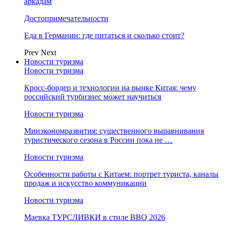
аркадам
Достопримечательности
Еда в Германии: где питаться и сколько стоит?
Prev
Next
Новости туризма
Новости туризма
Кросс-бордер и технологии на рынке Китая: чему
российский турбизнес может научиться
Новости туризма
Минэкономразвития: существенного выравнивания
туристического сезона в России пока не …
Новости туризма
Особенности работы с Китаем: портрет туриста, каналы
продаж и искусство коммуникации
Новости туризма
Маевка ТУРСЛИВКИ в стиле BBQ 2026