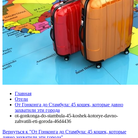
Главная
Отели
От Гонконга до Стамбула: 45 кошек, которые давно
захватили эти города
ot-gonkonga-do-stambula-45-koshek-kotorye-davno-
zahvatili-eti-goroda-46d4436
Вернуться к "От Гонконга до Стамбула: 45 кошек, которые
давно захватили эти города"