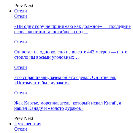
Prev
Next
Отели
Отели
«Ни одну гору не принимаю как должное» — последние
слова альпиниста, погибшего под…
Отели
Он встал на одно колено на высоте 443 метров — и это
стоило им восьми уголовных…
Отели
Его спрашивали, зачем он это сделал. Он отвечал:
«Потому что был дураком»
Отели
Жак Картье, мореплаватель, который искал Китай, а
нашёл Канаду и «золото дураков»
Prev
Next
Путешествия
Отели