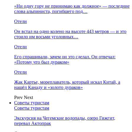
«Ни одну гору не принимаю как должное» — последние
слова альпиниста, погибшего под…
Отели
Он встал на одно колено на высоте 443 метров — и это
стоило им восьми уголовных…
Отели
Его спрашивали, зачем он это сделал. Он отвечал:
«Потому что был дураком»
Отели
Жак Картье, мореплаватель, который искал Китай, а
нашёл Канаду и «золото дураков»
Prev
Next
Советы туристам
Советы туристам
Экскурсия на Чегемские водопады, озеро Гижгит,
перевал Актопрак