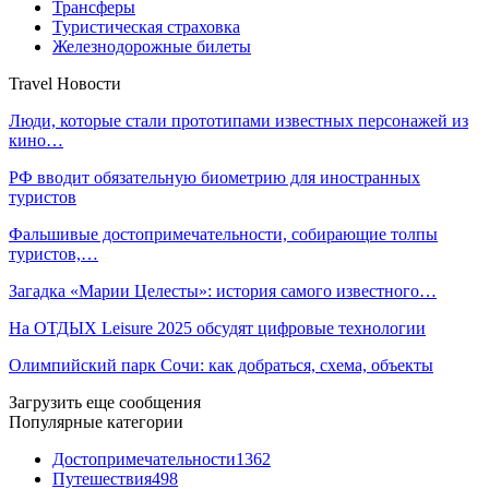
Трансферы
Туристическая страховка
Железнодорожные билеты
Travel Новости
Люди, которые стали прототипами известных персонажей из
кино…
РФ вводит обязательную биометрию для иностранных
туристов
Фальшивые достопримечательности, собирающие толпы
туристов,…
Загадка «Марии Целесты»: история самого известного…
На ОТДЫХ Leisure 2025 обсудят цифровые технологии
Олимпийский парк Сочи: как добраться, схема, объекты
Загрузить еще сообщения
Популярные категории
Достопримечательности
1362
Путешествия
498