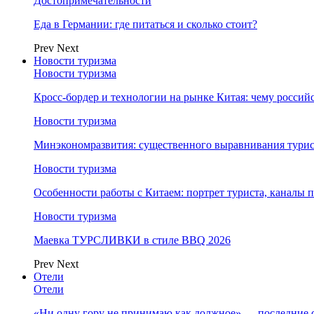
Достопримечательности
Еда в Германии: где питаться и сколько стоит?
Prev
Next
Новости туризма
Новости туризма
Кросс-бордер и технологии на рынке Китая: чему россий
Новости туризма
Минэкономразвития: существенного выравнивания турист
Новости туризма
Особенности работы с Китаем: портрет туриста, каналы
Новости туризма
Маевка ТУРСЛИВКИ в стиле BBQ 2026
Prev
Next
Отели
Отели
«Ни одну гору не принимаю как должное» — последние 