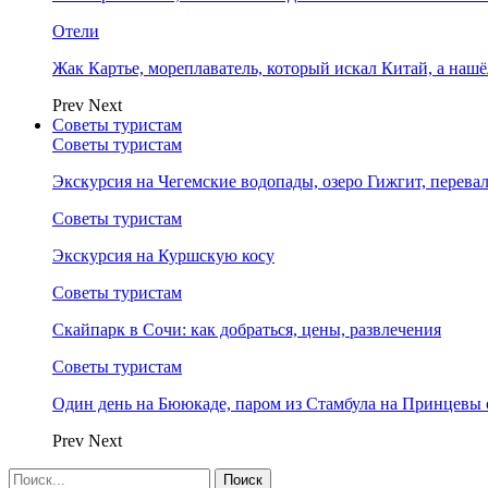
Отели
Жак Картье, мореплаватель, который искал Китай, а нашё
Prev
Next
Советы туристам
Советы туристам
Экскурсия на Чегемские водопады, озеро Гижгит, перева
Советы туристам
Экскурсия на Куршскую косу
Советы туристам
Скайпарк в Сочи: как добраться, цены, развлечения
Советы туристам
Один день на Бююкаде, паром из Стамбула на Принцевы 
Prev
Next