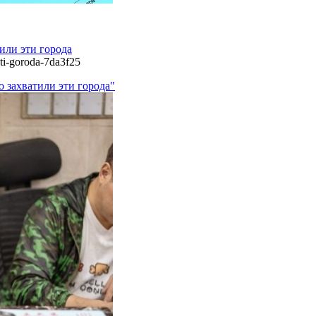
тили эти города
ti-goroda-7da3f25
о захватили эти города"