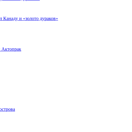
л Канаду и «золото дураков»
л Актопрак
острова