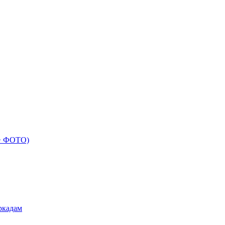
 + ФОТО)
ркадам