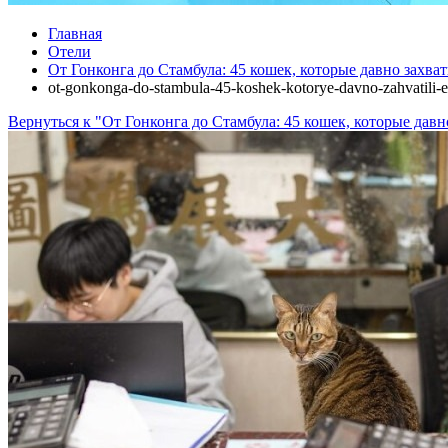
Главная
Отели
От Гонконга до Стамбула: 45 кошек, которые давно захва
ot-gonkonga-do-stambula-45-koshek-kotorye-davno-zahvatili-e
Вернуться к "От Гонконга до Стамбула: 45 кошек, которые давн