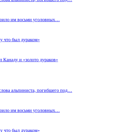
стоило им восьми уголовных…
му что был дураком»
л Канаду и «золото дураков»
слова альпиниста, погибшего под…
стоило им восьми уголовных…
му что был дураком»