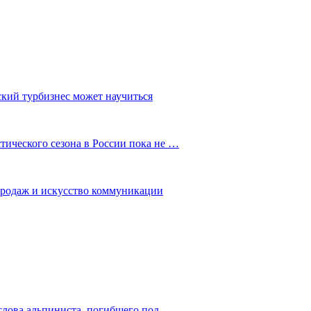
ский турбизнес может научиться
ического сезона в России пока не …
 продаж и искусство коммуникации
слова альпиниста, погибшего под…