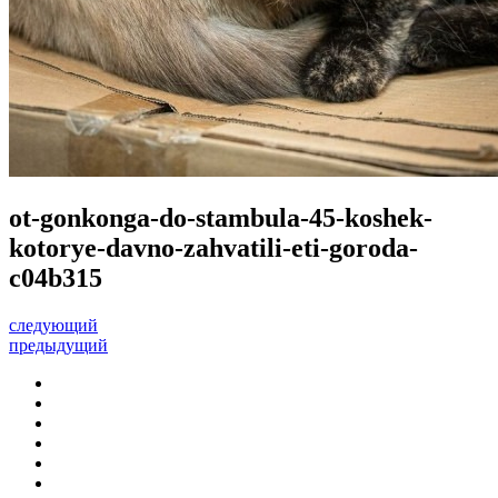
ot-gonkonga-do-stambula-45-koshek-
kotorye-davno-zahvatili-eti-goroda-
c04b315
следующий
предыдущий