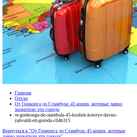
Главная
Отели
От Гонконга до Стамбула: 45 кошек, которые давно
захватили эти города
ot-gonkonga-do-stambula-45-koshek-kotorye-davno-
zahvatili-eti-goroda-c04b315
Вернуться к "От Гонконга до Стамбула: 45 кошек, которые
давно захватили эти города"