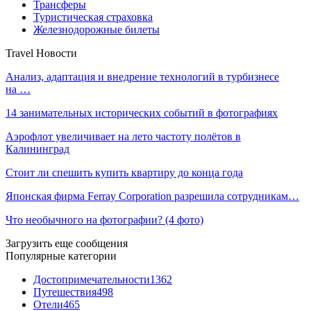
Трансферы
Туристическая страховка
Железнодорожные билеты
Travel Новости
Анализ, адаптация и внедрение технологий в турбизнесе
на …
14 занимательных исторических событий в фотографиях
Аэрофлот увеличивает на лето частоту полётов в
Калининград
Стоит ли спешить купить квартиру до конца года
Японская фирма Ferray Corporation разрешила сотрудникам…
Что необычного на фотографии? (4 фото)
Загрузить еще сообщения
Популярные категории
Достопримечательности
1362
Путешествия
498
Отели
465