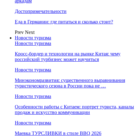
аркадам
Достопримечательности
Еда в Германии: где питаться и сколько стоит?
Prev
Next
Новости туризма
Новости туризма
Кросс-бордер и технологии на рынке Китая: чему
российский турбизнес может научиться
Новости туризма
Минэкономразвития: существенного выравнивания
туристического сезона в России пока не …
Новости туризма
Особенности работы с Китаем: портрет туриста, каналы
продаж и искусство коммуникации
Новости туризма
Маевка ТУРСЛИВКИ в стиле BBQ 2026