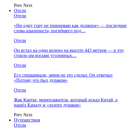
Prev
Next
Отели
Отели
«Ни одну гору не принимаю как должное» — последние
слова альпиниста, погибшего под…
Отели
Он встал на одно колено на высоте 443 метров — и это
стоило им восьми уголовных…
Отели
Его спрашивали, зачем он это сделал. Он отвечал:
«Потому что был дураком»
Отели
Жак Картье, мореплаватель, который искал Китай, а
нашёл Канаду и «золото дураков»
Prev
Next
Путешествия
Отели