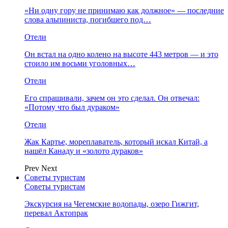
«Ни одну гору не принимаю как должное» — последние
слова альпиниста, погибшего под…
Отели
Он встал на одно колено на высоте 443 метров — и это
стоило им восьми уголовных…
Отели
Его спрашивали, зачем он это сделал. Он отвечал:
«Потому что был дураком»
Отели
Жак Картье, мореплаватель, который искал Китай, а
нашёл Канаду и «золото дураков»
Prev
Next
Советы туристам
Советы туристам
Экскурсия на Чегемские водопады, озеро Гижгит,
перевал Актопрак