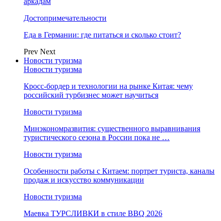
аркадам
Достопримечательности
Еда в Германии: где питаться и сколько стоит?
Prev
Next
Новости туризма
Новости туризма
Кросс-бордер и технологии на рынке Китая: чему
российский турбизнес может научиться
Новости туризма
Минэкономразвития: существенного выравнивания
туристического сезона в России пока не …
Новости туризма
Особенности работы с Китаем: портрет туриста, каналы
продаж и искусство коммуникации
Новости туризма
Маевка ТУРСЛИВКИ в стиле BBQ 2026