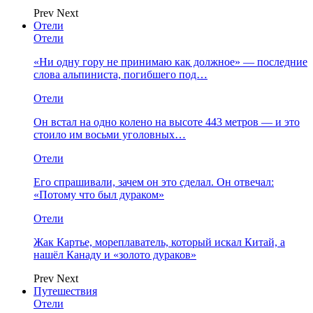
Prev
Next
Отели
Отели
«Ни одну гору не принимаю как должное» — последние
слова альпиниста, погибшего под…
Отели
Он встал на одно колено на высоте 443 метров — и это
стоило им восьми уголовных…
Отели
Его спрашивали, зачем он это сделал. Он отвечал:
«Потому что был дураком»
Отели
Жак Картье, мореплаватель, который искал Китай, а
нашёл Канаду и «золото дураков»
Prev
Next
Путешествия
Отели