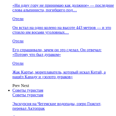
«Ни одну гору не принимаю как должное» — последние
слова альпиниста, погибшего под…
Отели
Он встал на одно колено на высоте 443 метров — и это
стоило им восьми уголовных…
Отели
Его спрашивали, зачем он это сделал. Он отвечал:
«Потому что был дураком»
Отели
Жак Картье, мореплаватель, который искал Китай, а
нашёл Канаду и «золото дураков»
Prev
Next
Советы туристам
Советы туристам
Экскурсия на Чегемские водопады, озеро Гижгит,
перевал Актопрак