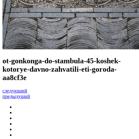
ot-gonkonga-do-stambula-45-koshek-
kotorye-davno-zahvatili-eti-goroda-
aa8cf3e
следующий
предыдущий