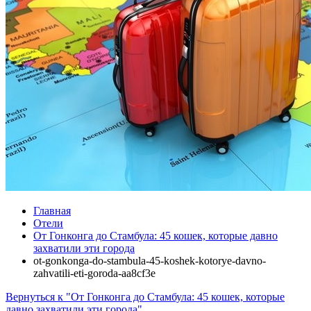
Главная
Отели
От Гонконга до Стамбула: 45 кошек, которые давно
захватили эти города
ot-gonkonga-do-stambula-45-koshek-kotorye-davno-
zahvatili-eti-goroda-aa8cf3e
Вернуться к "От Гонконга до Стамбула: 45 кошек, которые
давно захватили эти города"