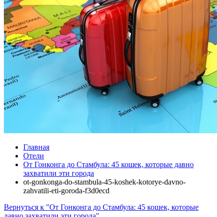
Главная
Отели
От Гонконга до Стамбула: 45 кошек, которые давно
захватили эти города
ot-gonkonga-do-stambula-45-koshek-kotorye-davno-
zahvatili-eti-goroda-f3d0ecd
Вернуться к "От Гонконга до Стамбула: 45 кошек, которые
давно захватили эти города"