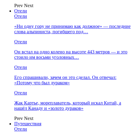
Prev
Next
Отели
Отели
«Ни одну гору не принимаю как должное» — последние
слова альпиниста, погибшего под…
Отели
Он встал на одно колено на высоте 443 метров — и это
стоило им восьми уголовных…
Отели
Его спрашивали, зачем он это сделал. Он отвечал:
«Потому что был дураком»
Отели
Жак Картье, мореплаватель, который искал Китай, а
нашёл Канаду и «золото дураков»
Prev
Next
Путешествия
Отели