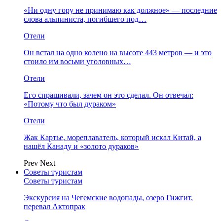
«Ни одну гору не принимаю как должное» — последние
слова альпиниста, погибшего под…
Отели
Он встал на одно колено на высоте 443 метров — и это
стоило им восьми уголовных…
Отели
Его спрашивали, зачем он это сделал. Он отвечал:
«Потому что был дураком»
Отели
Жак Картье, мореплаватель, который искал Китай, а
нашёл Канаду и «золото дураков»
Prev
Next
Советы туристам
Советы туристам
Экскурсия на Чегемские водопады, озеро Гижгит,
перевал Актопрак