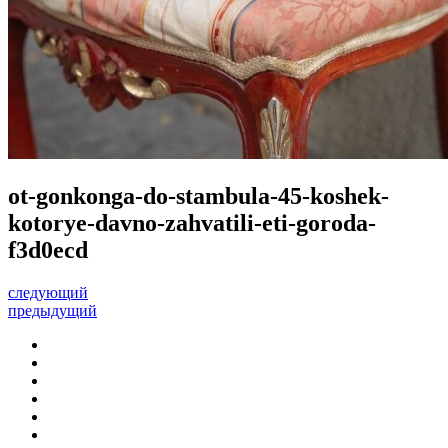
ot-gonkonga-do-stambula-45-koshek-
kotorye-davno-zahvatili-eti-goroda-
f3d0ecd
следующий
предыдущий