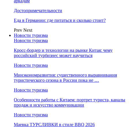
аркадам
Достопримечательности
Еда в Германии: где питаться и сколько стоит?
Prev
Next
Новости туризма
Новости туризма
Кросс-бордер и технологии на рынке Китая: чему
российский турбизнес может научиться
Новости туризма
Минэкономразвития: существенного выравнивания
туристического сезона в России пока не …
Новости туризма
Особенности работы с Китаем: портрет туриста, каналы
продаж и искусство коммуникации
Новости туризма
Маевка ТУРСЛИВКИ в стиле BBQ 2026