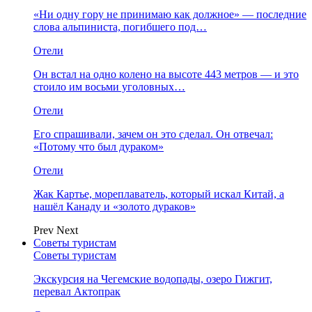
«Ни одну гору не принимаю как должное» — последние
слова альпиниста, погибшего под…
Отели
Он встал на одно колено на высоте 443 метров — и это
стоило им восьми уголовных…
Отели
Его спрашивали, зачем он это сделал. Он отвечал:
«Потому что был дураком»
Отели
Жак Картье, мореплаватель, который искал Китай, а
нашёл Канаду и «золото дураков»
Prev
Next
Советы туристам
Советы туристам
Экскурсия на Чегемские водопады, озеро Гижгит,
перевал Актопрак