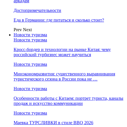
аркадам
Достопримечательности
Еда в Германии: где питаться и сколько стоит?
Prev
Next
Новости туризма
Новости туризма
Кросс-бордер и технологии на рынке Китая: чему
российский турбизнес может научиться
Новости туризма
Минэкономразвития: существенного выравнивания
туристического сезона в России пока не …
Новости туризма
Особенности работы с Китаем: портрет туриста, каналы
продаж и искусство коммуникации
Новости туризма
Маевка ТУРСЛИВКИ в стиле BBQ 2026