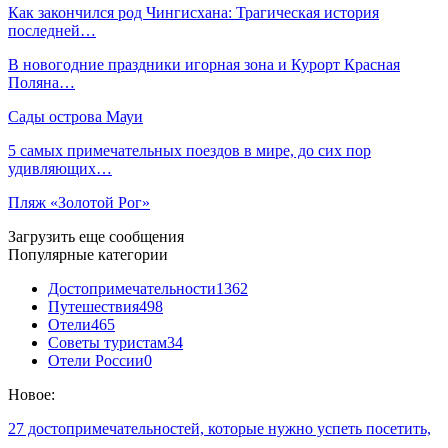
Как закончился род Чингисхана: Трагическая история
последней…
В новогодние праздники игорная зона и Курорт Красная
Поляна…
Сады острова Мауи
5 самых примечательных поездов в мире, до сих пор
удивляющих…
Пляж «Золотой Рог»
Загрузить еще сообщения
Популярные категории
Достопримечательности
1362
Путешествия
498
Отели
465
Советы туристам
34
Отели России
0
Новое:
27 достопримечательностей, которые нужно успеть посетить,
…