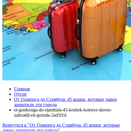
Главная
Отели
От Гонконга до Стамбула: 45 кошек, которые давно
захватили эти города
ot-gonkonga-do-stambula-45-koshek-kotorye-davno-
zahvatili-eti-goroda-2ad5f1d
Вернуться к "От Гонконга до Стамбула: 45 кошек, которые
давно захватили эти города"