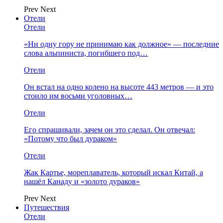
Prev
Next
Отели
Отели
«Ни одну гору не принимаю как должное» — последние
слова альпиниста, погибшего под…
Отели
Он встал на одно колено на высоте 443 метров — и это
стоило им восьми уголовных…
Отели
Его спрашивали, зачем он это сделал. Он отвечал:
«Потому что был дураком»
Отели
Жак Картье, мореплаватель, который искал Китай, а
нашёл Канаду и «золото дураков»
Prev
Next
Путешествия
Отели