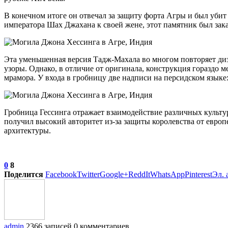
В конечном итоге он отвечал за защиту форта Агры и был убит
императора Шах Джахана к своей жене, этот памятник был зака
Эта уменьшенная версия Тадж-Махала во многом повторяет ди
узоры. Однако, в отличие от оригинала, конструкция гораздо м
мрамора. У входа в гробницу две надписи на персидском языке:
Гробница Гессинга отражает взаимодействие различных культур
получил высокий авторитет из-за защиты королевства от евро
архитектуры.
0
8
Поделится
Facebook
Twitter
Google+
ReddIt
WhatsApp
Pinterest
Эл. 
admin
2366 записей
0 комментариев