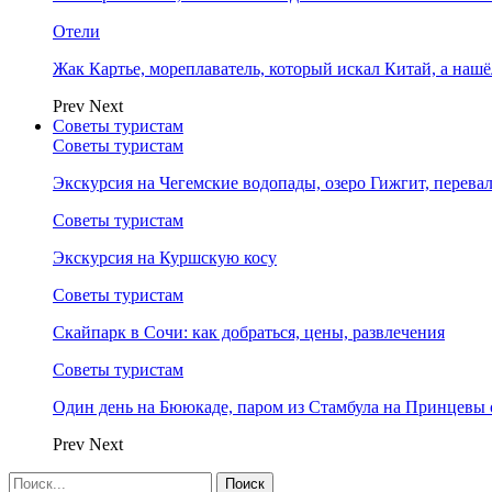
Отели
Жак Картье, мореплаватель, который искал Китай, а нашё
Prev
Next
Советы туристам
Советы туристам
Экскурсия на Чегемские водопады, озеро Гижгит, перева
Советы туристам
Экскурсия на Куршскую косу
Советы туристам
Скайпарк в Сочи: как добраться, цены, развлечения
Советы туристам
Один день на Бююкаде, паром из Стамбула на Принцевы 
Prev
Next