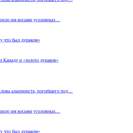
стоило им восьми уголовных…
му что был дураком»
л Канаду и «золото дураков»
слова альпиниста, погибшего под…
стоило им восьми уголовных…
му что был дураком»