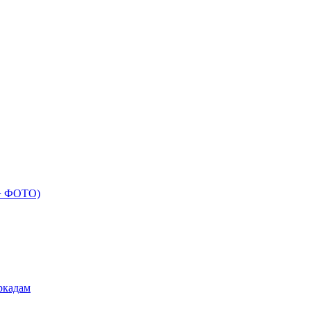
 + ФОТО)
ркадам