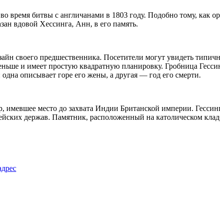
 во время битвы с англичанами в 1803 году. Подобно тому, как
зан вдовой Хессинга, Анн, в его память.
зайн своего предшественника. Посетители могут увидеть типич
еньше и имеет простую квадратную планировку. Гробница Гессинг
 одна описывает горе его жены, а другая — год его смерти.
, имевшее место до захвата Индии Британской империи. Гессинг
пейских держав. Памятник, расположенный на католическом клад
адрес