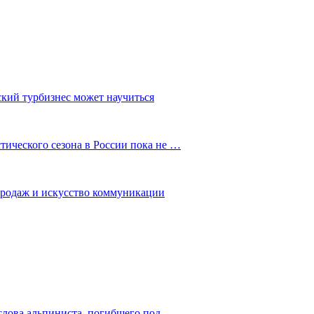
ский турбизнес может научиться
ического сезона в России пока не …
 продаж и искусство коммуникации
слова альпиниста, погибшего под…