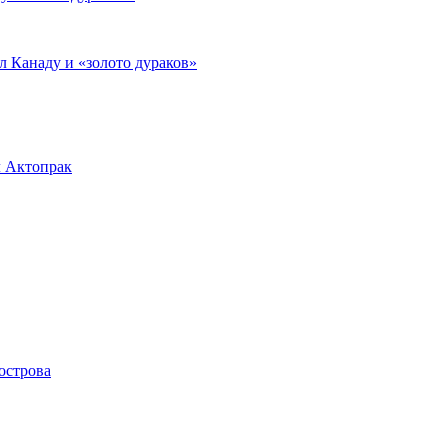
л Канаду и «золото дураков»
л Актопрак
острова