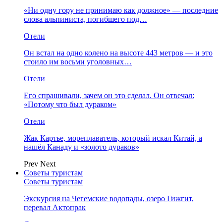
«Ни одну гору не принимаю как должное» — последние
слова альпиниста, погибшего под…
Отели
Он встал на одно колено на высоте 443 метров — и это
стоило им восьми уголовных…
Отели
Его спрашивали, зачем он это сделал. Он отвечал:
«Потому что был дураком»
Отели
Жак Картье, мореплаватель, который искал Китай, а
нашёл Канаду и «золото дураков»
Prev
Next
Советы туристам
Советы туристам
Экскурсия на Чегемские водопады, озеро Гижгит,
перевал Актопрак