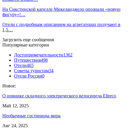
На Сикстинской капелле Микеланджело опознали «новую
фигуру»!…
Отели с подробным описанием на агрегаторах получают в
1,5…
Загрузить еще сообщения
Популярные категории
Достопримечательности
1362
Путешествия
498
Отели
465
Советы туристам
34
Отели России
0
Новое:
О новинке складного электрического велосипеда Eltreco
Май 12, 2025
Необычные гостиницы мира
Авг 24, 2025