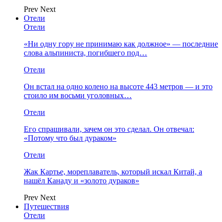
Prev
Next
Отели
Отели
«Ни одну гору не принимаю как должное» — последние
слова альпиниста, погибшего под…
Отели
Он встал на одно колено на высоте 443 метров — и это
стоило им восьми уголовных…
Отели
Его спрашивали, зачем он это сделал. Он отвечал:
«Потому что был дураком»
Отели
Жак Картье, мореплаватель, который искал Китай, а
нашёл Канаду и «золото дураков»
Prev
Next
Путешествия
Отели