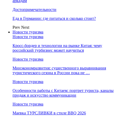
аркадам
Достопримечательности
Еда в Германии: где питаться и сколько стоит?
Prev
Next
Новости туризма
Новости туризма
Кросс-бордер и технологии на рынке Китая: чему
российский турбизнес может научиться
Новости туризма
Минэкономразвития: существенного выравнивания
туристического сезона в России пока не …
Новости туризма
Особенности работы с Китаем: портрет туриста, каналы
продаж и искусство коммуникации
Новости туризма
Маевка ТУРСЛИВКИ в стиле BBQ 2026