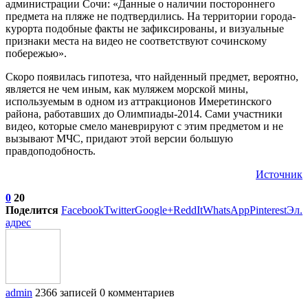
администрации Сочи: «Данные о наличии постороннего
предмета на пляже не подтвердились. На территории города-
курорта подобные факты не зафиксированы, и визуальные
признаки места на видео не соответствуют сочинскому
побережью».
Скоро появилась гипотеза, что найденный предмет, вероятно,
является не чем иным, как муляжем морской мины,
используемым в одном из аттракционов Имеретинского
района, работавших до Олимпиады-2014. Сами участники
видео, которые смело маневрируют с этим предметом и не
вызывают МЧС, придают этой версии большую
правдоподобность.
Источник
0
20
Поделится
Facebook
Twitter
Google+
ReddIt
WhatsApp
Pinterest
Эл.
адрес
admin
2366 записей
0 комментариев