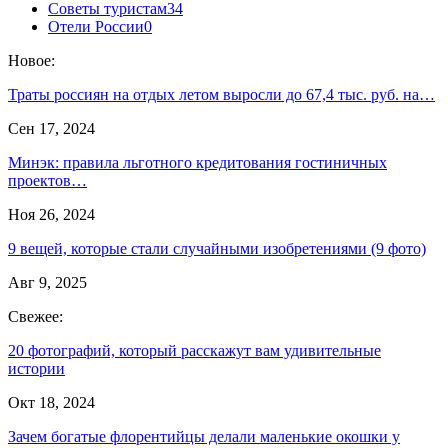
Советы туристам
34
Отели России
0
Новое:
Траты россиян на отдых летом выросли до 67,4 тыс. руб. на…
Сен 17, 2024
Минэк: правила льготного кредитования гостиничных
проектов…
Ноя 26, 2024
9 вещей, которые стали случайными изобретениями (9 фото)
Авг 9, 2025
Свежее:
20 фотографий, который расскажут вам удивительные
истории
Окт 18, 2024
Зачем богатые флорентийцы делали маленькие окошки у