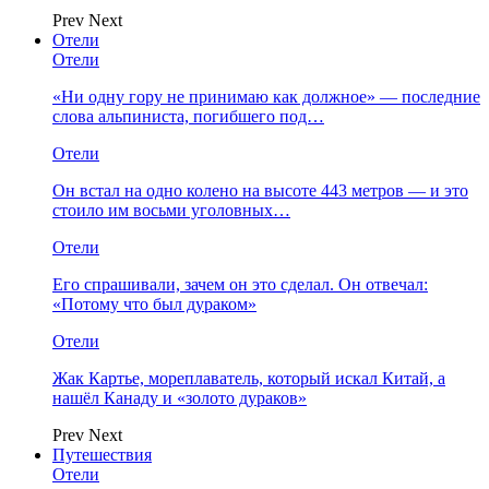
Prev
Next
Отели
Отели
«Ни одну гору не принимаю как должное» — последние
слова альпиниста, погибшего под…
Отели
Он встал на одно колено на высоте 443 метров — и это
стоило им восьми уголовных…
Отели
Его спрашивали, зачем он это сделал. Он отвечал:
«Потому что был дураком»
Отели
Жак Картье, мореплаватель, который искал Китай, а
нашёл Канаду и «золото дураков»
Prev
Next
Путешествия
Отели