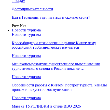
аркадам
Достопримечательности
Еда в Германии: где питаться и сколько стоит?
Prev
Next
Новости туризма
Новости туризма
Кросс-бордер и технологии на рынке Китая: чему
российский турбизнес может научиться
Новости туризма
Минэкономразвития: существенного выравнивания
туристического сезона в России пока не …
Новости туризма
Особенности работы с Китаем: портрет туриста, каналы
продаж и искусство коммуникации
Новости туризма
Маевка ТУРСЛИВКИ в стиле BBQ 2026