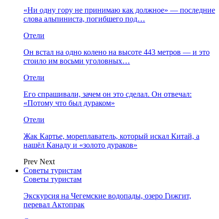
«Ни одну гору не принимаю как должное» — последние
слова альпиниста, погибшего под…
Отели
Он встал на одно колено на высоте 443 метров — и это
стоило им восьми уголовных…
Отели
Его спрашивали, зачем он это сделал. Он отвечал:
«Потому что был дураком»
Отели
Жак Картье, мореплаватель, который искал Китай, а
нашёл Канаду и «золото дураков»
Prev
Next
Советы туристам
Советы туристам
Экскурсия на Чегемские водопады, озеро Гижгит,
перевал Актопрак