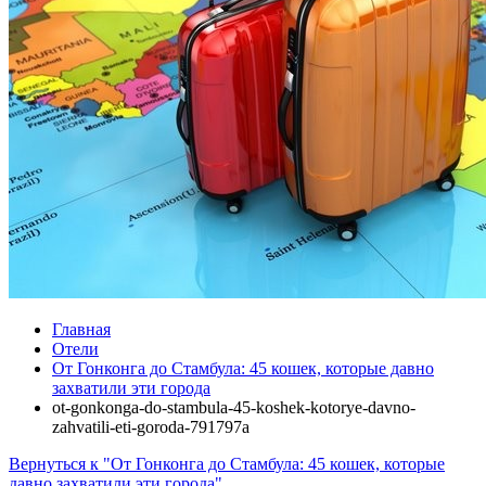
Главная
Отели
От Гонконга до Стамбула: 45 кошек, которые давно
захватили эти города
ot-gonkonga-do-stambula-45-koshek-kotorye-davno-
zahvatili-eti-goroda-791797a
Вернуться к "От Гонконга до Стамбула: 45 кошек, которые
давно захватили эти города"