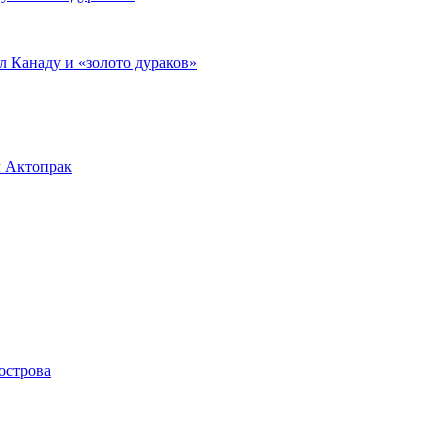
л Канаду и «золото дураков»
л Актопрак
острова