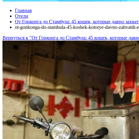
Главная
Отели
От Гонконга до Стамбула: 45 кошек, которые давно захва
ot-gonkonga-do-stambula-45-koshek-kotorye-davno-zahvatili-e
Вернуться к "От Гонконга до Стамбула: 45 кошек, которые давн