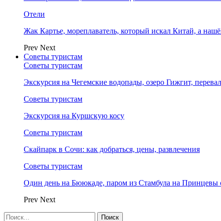
Отели
Жак Картье, мореплаватель, который искал Китай, а нашё
Prev
Next
Советы туристам
Советы туристам
Экскурсия на Чегемские водопады, озеро Гижгит, перева
Советы туристам
Экскурсия на Куршскую косу
Советы туристам
Скайпарк в Сочи: как добраться, цены, развлечения
Советы туристам
Один день на Бююкаде, паром из Стамбула на Принцевы 
Prev
Next