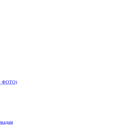
 + ФОТО)
ркадам