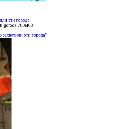
тили эти города
ti-goroda-780af03
о захватили эти города"