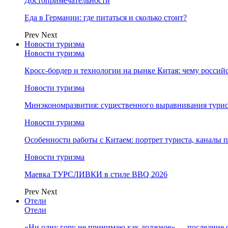
Достопримечательности
Еда в Германии: где питаться и сколько стоит?
Prev
Next
Новости туризма
Новости туризма
Кросс-бордер и технологии на рынке Китая: чему россий
Новости туризма
Минэкономразвития: существенного выравнивания турист
Новости туризма
Особенности работы с Китаем: портрет туриста, каналы
Новости туризма
Маевка ТУРСЛИВКИ в стиле BBQ 2026
Prev
Next
Отели
Отели
«Ни одну гору не принимаю как должное» — последние 