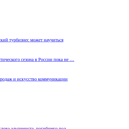
ский турбизнес может научиться
ического сезона в России пока не …
 продаж и искусство коммуникации
слова альпиниста, погибшего под…