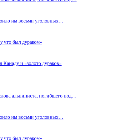
стоило им восьми уголовных…
му что был дураком»
л Канаду и «золото дураков»
слова альпиниста, погибшего под…
стоило им восьми уголовных…
му что был дураком»