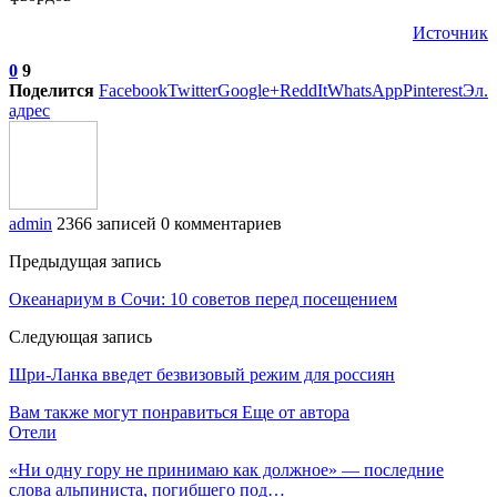
Источник
0
9
Поделится
Facebook
Twitter
Google+
ReddIt
WhatsApp
Pinterest
Эл.
адрес
admin
2366 записей
0 комментариев
Предыдущая запись
Океанариум в Сочи: 10 советов перед посещением
Следующая запись
Шри-Ланка введет безвизовый режим для россиян
Вам также могут понравиться
Еще от автора
Отели
«Ни одну гору не принимаю как должное» — последние
слова альпиниста, погибшего под…