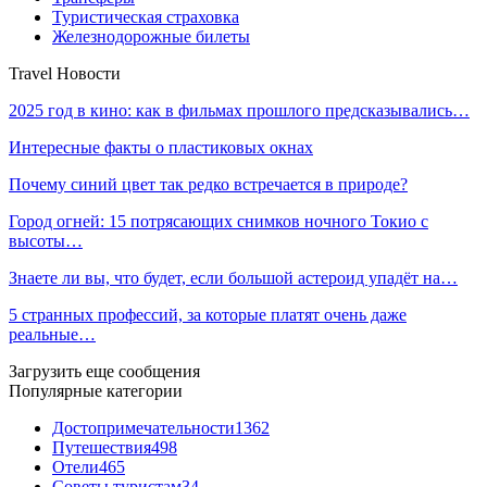
Туристическая страховка
Железнодорожные билеты
Travel Новости
2025 год в кино: как в фильмах прошлого предсказывались…
Интересные факты о пластиковых окнах
Почему синий цвет так редко встречается в природе?
Город огней: 15 потрясающих снимков ночного Токио с
высоты…
Знаете ли вы, что будет, если большой астероид упадёт на…
5 странных профессий, за которые платят очень даже
реальные…
Загрузить еще сообщения
Популярные категории
Достопримечательности
1362
Путешествия
498
Отели
465
Советы туристам
34