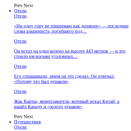
Prev
Next
Отели
Отели
«Ни одну гору не принимаю как должное» — последние
слова альпиниста, погибшего под…
Отели
Он встал на одно колено на высоте 443 метров — и это
стоило им восьми уголовных…
Отели
Его спрашивали, зачем он это сделал. Он отвечал:
«Потому что был дураком»
Отели
Жак Картье, мореплаватель, который искал Китай, а
нашёл Канаду и «золото дураков»
Prev
Next
Путешествия
Отели