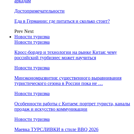
аркадам
Достопримечательности
Еда в Германии: где питаться и сколько стоит?
Prev
Next
Новости туризма
Новости туризма
Кросс-бордер и технологии на рынке Китая: чему
российский турбизнес может научиться
Новости туризма
Минэкономразвития: существенного выравнивания
туристического сезона в России пока не …
Новости туризма
Особенности работы с Китаем: портрет туриста, каналы
продаж и искусство коммуникации
Новости туризма
Маевка ТУРСЛИВКИ в стиле BBQ 2026