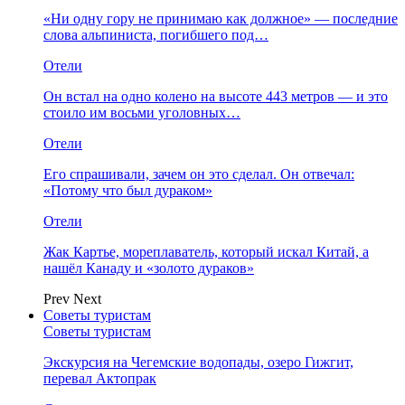
«Ни одну гору не принимаю как должное» — последние
слова альпиниста, погибшего под…
Отели
Он встал на одно колено на высоте 443 метров — и это
стоило им восьми уголовных…
Отели
Его спрашивали, зачем он это сделал. Он отвечал:
«Потому что был дураком»
Отели
Жак Картье, мореплаватель, который искал Китай, а
нашёл Канаду и «золото дураков»
Prev
Next
Советы туристам
Советы туристам
Экскурсия на Чегемские водопады, озеро Гижгит,
перевал Актопрак