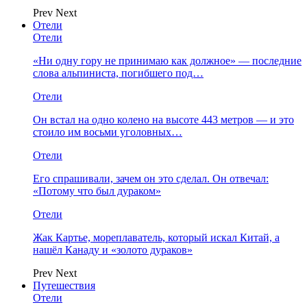
Prev
Next
Отели
Отели
«Ни одну гору не принимаю как должное» — последние
слова альпиниста, погибшего под…
Отели
Он встал на одно колено на высоте 443 метров — и это
стоило им восьми уголовных…
Отели
Его спрашивали, зачем он это сделал. Он отвечал:
«Потому что был дураком»
Отели
Жак Картье, мореплаватель, который искал Китай, а
нашёл Канаду и «золото дураков»
Prev
Next
Путешествия
Отели