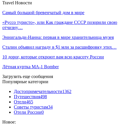
Travel Новости
Самый большой бревенчатый дом в мире
«Руссо туристо», или Как граждане СССР позорили свою
отчизну…
Эннигальди-Нанна: первая в мире хранительница музея
Сталин объявил награду в $1 млн за расшифровку этих…
10 дорог, которые откроют вам всю красоту России
Лётная куртка MA-1 Bomber
Загрузить еще сообщения
Популярные категории
Достопримечательности
1362
Путешествия
498
Отели
465
Советы туристам
34
Отели России
0
Новое: