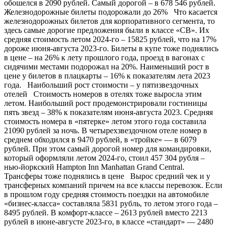
обошелся в 2090 рублей. Самый дорогой – в 678 546 рублей.
Железнодорожные билеты подорожали до 26% Что касается
железнодорожных билетов для корпоративного сегмента, то
здесь самые дорогие предложения были в классе «СВ». Их
средняя стоимость летом 2024-го – 15825 рублей, что на 17%
дороже июня-августа 2023-го. Билеты в купе тоже поднялись
в цене – на 26% к лету прошлого года, проезд в вагонах с
сидячими местами подорожал на 20%. Наименьший рост в
цене у билетов в плацкарты – 16% к показателям лета 2023
года. Наибольший рост стоимости – у пятизвездочных
отелей Стоимость номеров в отелях тоже выросла этим
летом. Наибольший рост продемонстрировали гостиницы
пять звезд – 38% к показателям июня-августа 2023. Средняя
стоимость номера в «пятерке» летом этого года составила
21090 рублей за ночь. В четырехзвездочном отеле номер в
среднем обходился в 9470 рублей, в «тройке» — в 6079
рублей. При этом самый дорогой номер для командировки,
который оформляли летом 2024-го, стоил 457 304 рубля –
нью-йоркский Hampton Inn Manhattan Grand Central.
Трансферы тоже поднялись в цене Вырос средний чек и у
трансферных компаний причем на все классы перевозок. Если
в прошлом году средняя стоимость поездки на автомобиле
«бизнес-класса» составляла 5831 рубль, то летом этого года –
8495 рублей. В комфорт-классе – 2613 рублей вместо 2213
рублей в июне-августе 2023-го, в классе «стандарт» — 2480