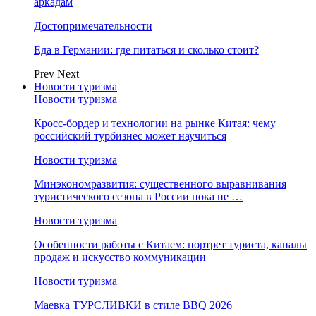
аркадам
Достопримечательности
Еда в Германии: где питаться и сколько стоит?
Prev
Next
Новости туризма
Новости туризма
Кросс-бордер и технологии на рынке Китая: чему
российский турбизнес может научиться
Новости туризма
Минэкономразвития: существенного выравнивания
туристического сезона в России пока не …
Новости туризма
Особенности работы с Китаем: портрет туриста, каналы
продаж и искусство коммуникации
Новости туризма
Маевка ТУРСЛИВКИ в стиле BBQ 2026