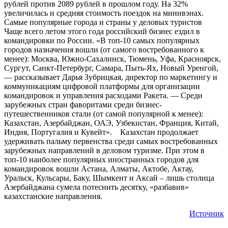
рублей против 2089 рублей в прошлом году. На 32%
увеличилась и средняя стоимость поездок на минивэнах.
Самые популярные города и страны у деловых туристов
Чаще всего летом этого года российский бизнес ездил в
командировки по России. «В топ-10 самых популярных
городов назначения вошли (от самого востребованного к
менее): Москва, Южно-Сахалинск, Тюмень, Уфа, Красноярск,
Сургут, Санкт-Петербург, Самара, Пыть-Ях, Новый Уренгой,
— рассказывает Дарья Зубрицкая, директор по маркетингу и
коммуникациям цифровой платформы для организации
командировок и управления расходами Ракета. — Среди
зарубежных стран фаворитами среди бизнес-
путешественников стали (от самой популярной к менее):
Казахстан, Азербайджан, ОАЭ, Узбекистан, Франция, Китай,
Индия, Португалия и Кувейт». Казахстан продолжает
удерживать пальму первенства среди самых востребованных
зарубежных направлений в деловом туризме. При этом в
топ-10 наиболее популярных иностранных городов для
командировок вошли Астана, Алматы, Актобе, Актау,
Уральск, Кульсары, Баку, Шымкент и Аксай – лишь столица
Азербайджана сумела потеснить десятку, «разбавив»
казахстанские направления.
Источник