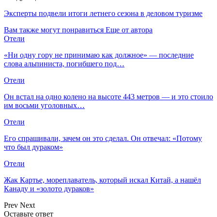
Эксперты подвели итоги летнего сезона в деловом туризме
Вам также могут понравиться
Еще от автора
Отели
«Ни одну гору не принимаю как должное» — последние
слова альпиниста, погибшего под…
Отели
Он встал на одно колено на высоте 443 метров — и это стоило
им восьми уголовных…
Отели
Его спрашивали, зачем он это сделал. Он отвечал: «Потому
что был дураком»
Отели
Жак Картье, мореплаватель, который искал Китай, а нашёл
Канаду и «золото дураков»
Prev
Next
Оставьте ответ