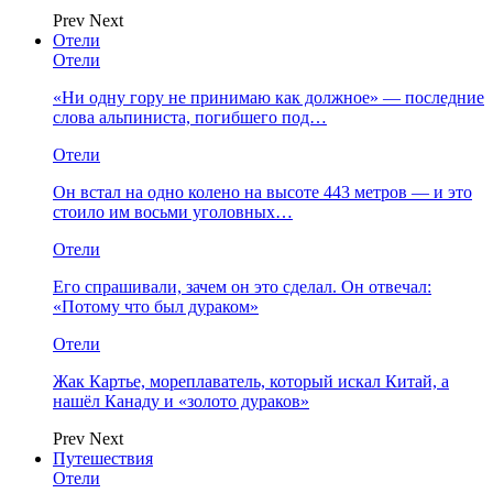
Prev
Next
Отели
Отели
«Ни одну гору не принимаю как должное» — последние
слова альпиниста, погибшего под…
Отели
Он встал на одно колено на высоте 443 метров — и это
стоило им восьми уголовных…
Отели
Его спрашивали, зачем он это сделал. Он отвечал:
«Потому что был дураком»
Отели
Жак Картье, мореплаватель, который искал Китай, а
нашёл Канаду и «золото дураков»
Prev
Next
Путешествия
Отели