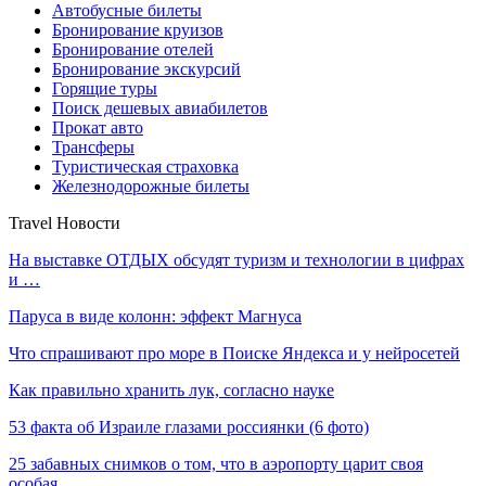
Автобусные билеты
Бронирование круизов
Бронирование отелей
Бронирование экскурсий
Горящие туры
Поиск дешевых авиабилетов
Прокат авто
Трансферы
Туристическая страховка
Железнодорожные билеты
Travel Новости
На выставке ОТДЫХ обсудят туризм и технологии в цифрах
и …
Паруса в виде колонн: эффект Магнуса
Что спрашивают про море в Поиске Яндекса и у нейросетей
Как правильно хранить лук, согласно науке
53 факта об Израиле глазами россиянки (6 фото)
25 забавных снимков о том, что в аэропорту царит своя
особая…