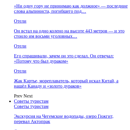
«Ни одну гору не принимаю как должное» — последние
слова альпиниста, погибшего под…
Отели
Он встал на одно колено на высоте 443 метров — и это
стоило им восьми уголовных…
Отели
Его спрашивали, зачем он это сделал. Он отвечал:
«Потому что был дураком»
Отели
Жак Картье, мореплаватель, который искал Китай, а
нашёл Канаду и «золото дураков»
Prev
Next
Советы туристам
Советы туристам
Экскурсия на Чегемские водопады, озеро Гижгит,
перевал Актопрак