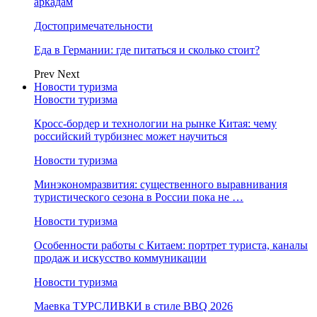
аркадам
Достопримечательности
Еда в Германии: где питаться и сколько стоит?
Prev
Next
Новости туризма
Новости туризма
Кросс-бордер и технологии на рынке Китая: чему
российский турбизнес может научиться
Новости туризма
Минэкономразвития: существенного выравнивания
туристического сезона в России пока не …
Новости туризма
Особенности работы с Китаем: портрет туриста, каналы
продаж и искусство коммуникации
Новости туризма
Маевка ТУРСЛИВКИ в стиле BBQ 2026