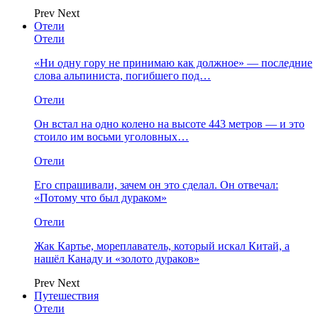
Prev
Next
Отели
Отели
«Ни одну гору не принимаю как должное» — последние
слова альпиниста, погибшего под…
Отели
Он встал на одно колено на высоте 443 метров — и это
стоило им восьми уголовных…
Отели
Его спрашивали, зачем он это сделал. Он отвечал:
«Потому что был дураком»
Отели
Жак Картье, мореплаватель, который искал Китай, а
нашёл Канаду и «золото дураков»
Prev
Next
Путешествия
Отели