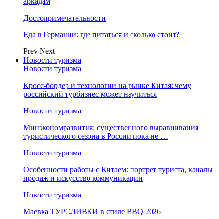
аркадам
Достопримечательности
Еда в Германии: где питаться и сколько стоит?
Prev
Next
Новости туризма
Новости туризма
Кросс-бордер и технологии на рынке Китая: чему
российский турбизнес может научиться
Новости туризма
Минэкономразвития: существенного выравнивания
туристического сезона в России пока не …
Новости туризма
Особенности работы с Китаем: портрет туриста, каналы
продаж и искусство коммуникации
Новости туризма
Маевка ТУРСЛИВКИ в стиле BBQ 2026