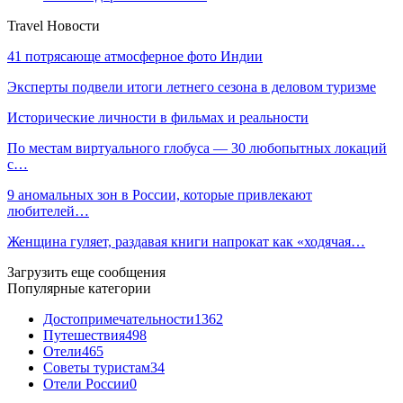
Travel Новости
41 потрясающе атмосферное фото Индии
Эксперты подвели итоги летнего сезона в деловом туризме
Исторические личности в фильмах и реальности
По местам виртуального глобуса — 30 любопытных локаций
с…
9 аномальных зон в России, которые привлекают
любителей…
Женщина гуляет, раздавая книги напрокат как «ходячая…
Загрузить еще сообщения
Популярные категории
Достопримечательности
1362
Путешествия
498
Отели
465
Советы туристам
34
Отели России
0