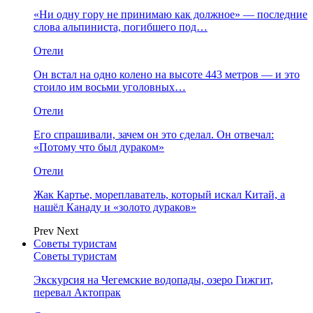
«Ни одну гору не принимаю как должное» — последние
слова альпиниста, погибшего под…
Отели
Он встал на одно колено на высоте 443 метров — и это
стоило им восьми уголовных…
Отели
Его спрашивали, зачем он это сделал. Он отвечал:
«Потому что был дураком»
Отели
Жак Картье, мореплаватель, который искал Китай, а
нашёл Канаду и «золото дураков»
Prev
Next
Советы туристам
Советы туристам
Экскурсия на Чегемские водопады, озеро Гижгит,
перевал Актопрак