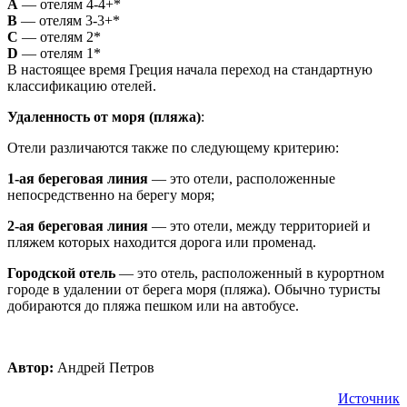
А
— отелям 4-4+*
В
— отелям 3-3+*
С
— отелям 2*
D
— отелям 1*
В настоящее время Греция начала переход на стандартную
классификацию отелей.
Удаленность от моря (пляжа)
:
Отели различаются также по следующему критерию:
1-ая
береговая линия
— это отели, расположенные
непосредственно на берегу моря;
2-ая
береговая линия
— это отели, между территорией и
пляжем которых находится дорога или променад.
Городской отель
— это отель, расположенный в курортном
городе в удалении от берега моря (пляжа). Обычно туристы
добираются до пляжа пешком или на автобусе.
Автор:
Андрей Петров
Источник