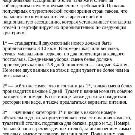
национальная ассоциация отелей. Она же и следит за
соблюдением отелем предъявленных требований. Практика
популярных с туристической точки зрения стран такова, что
большинство крупных отелей старается войти в
национальную ассоциацию, которая устанавливает стандарты
отелей и сертифицирует их приблизительно по следующим
критериям:
1*
— стандартный двухместный номер должен быть
приблизительно 8-10 кв.м. В номере шкаф или вешалка,
стулья, умывальник, зеркало, по два полотенца на каждого
постояльца. Ежедневная уборка, смена белья должна
происходить каждые 7-8 дней, полотенец — каждые 3-4 дня.
Не менее двух ванных на этаж и один туалет не более чем на
пять комнат.
2*
— всё то же самое, что в гостиницах 1*, только смена белья
производится каждые 6 дней. Туалет и ванная комната обычно
находятся в номере. В гостинице также должны находиться
ресторан или кафе, а также предлагаться варианты питания.
3*
— начиная с категории 3* и выше в каждом номере
обязательно должны присутствовать туалет и ванная комната,
туалетный столик, подставка для багажа, радио и т.д. Номера
большей части трехзвездочных отелей, за исключением самых
дешевых, имеют телевизор, кондиционер. Полы в них, как