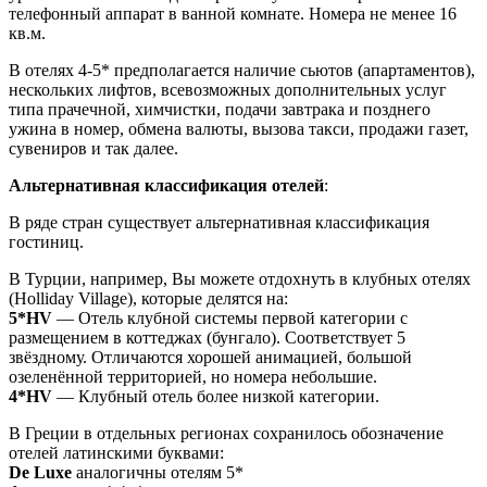
телефонный аппарат в ванной комнате. Номера не менее 16
кв.м.
В отелях 4-5* предполагается наличие сьютов (апартаментов),
нескольких лифтов, всевозможных дополнительных услуг
типа прачечной, химчистки, подачи завтрака и позднего
ужина в номер, обмена валюты, вызова такси, продажи газет,
сувениров и так далее.
Альтернативная классификация отелей
:
В ряде стран существует альтернативная классификация
гостиниц.
В Турции, например, Вы можете отдохнуть в клубных отелях
(Holliday Village), которые делятся на:
5*HV
— Отель клубной системы первой категории с
размещением в коттеджах (бунгало). Cоответствует 5
звёздному. Отличаются хорошей анимацией, большой
озеленённой территорией, но номера небольшие.
4*HV
— Клубный отель более низкой категории.
В Греции в отдельных регионах сохранилось обозначение
отелей латинскими буквами:
De Luxe
аналогичны отелям 5*