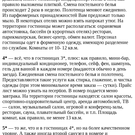
правило выложены плиткой. Смена постельного белья
происходит 2 раза в неделю. Полотенца меняют ежедневно.
Из парфюмерных принадлежностей Вам предложат только
мыло. В некоторых отелях можно взять напрокат утюг. На
территории гостиницы может располагаться: охраняемая
автостоянка, бассейн (в курортных отелях) ресторан,
парикмахерская, бизнес-центр, обмен валют. Персонал
гостиницы одет в форменную одежду, имеющую разделение
по службам. Комнаты от 10- 12 кв.м.
4*
— всё, что в гостиницах 3*, плюс: как правило, мини-бар,
индивидуальный кондиционер, телефон, сейф, фен, шампунь,
гель для ванной в каждом номере (выдаются обычно в день
заезда). Ежедневная смена постельного белья и полотенец.
Предоставляются такие услуги как стирка, глажение, и чистка
одежды (при этом минимальное время заказа — сутки). Прайс
лист можно узнать на reception. В номер подается меню
завтрака. На территории гостиницы находятся: салон красоты,
спортивно-оздоровительный центр, аренда автомобилей, ТВ
— салон, музыкальный салон, игровой и конференц-залы,
ресторан, сауна, плавательный бассейн, и т.п. Площадь
комнат, как правило, не менее 13 кв.м.
5*
— то же, что и в гостиницах 4*, но на более качественном
уровне. А также иногда второй санузел в номере и