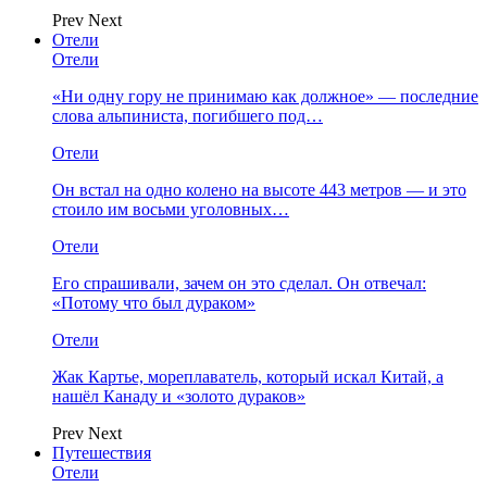
Prev
Next
Отели
Отели
«Ни одну гору не принимаю как должное» — последние
слова альпиниста, погибшего под…
Отели
Он встал на одно колено на высоте 443 метров — и это
стоило им восьми уголовных…
Отели
Его спрашивали, зачем он это сделал. Он отвечал:
«Потому что был дураком»
Отели
Жак Картье, мореплаватель, который искал Китай, а
нашёл Канаду и «золото дураков»
Prev
Next
Путешествия
Отели