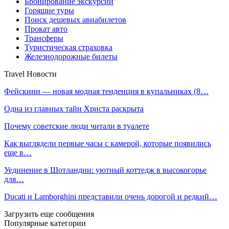
Бронирование экскурсий
Горящие туры
Поиск дешевых авиабилетов
Прокат авто
Трансферы
Туристическая страховка
Железнодорожные билеты
Travel Новости
Фейскини — новая модная тенденция в купальниках (8…
Одна из главных тайн Христа раскрыта
Почему советские люди читали в туалете
Как выглядели первые часы с камерой, которые появились
еще в…
Уединение в Шотландии: уютный коттедж в высокогорье
для…
Ducati и Lamborghini представили очень дорогой и редкий…
Загрузить еще сообщения
Популярные категории