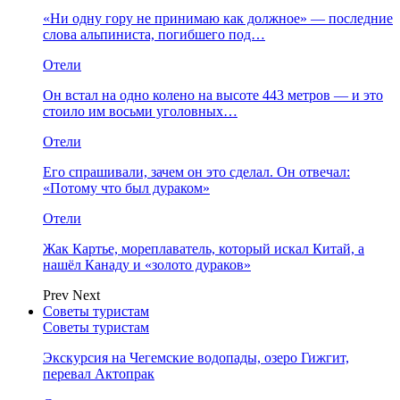
«Ни одну гору не принимаю как должное» — последние
слова альпиниста, погибшего под…
Отели
Он встал на одно колено на высоте 443 метров — и это
стоило им восьми уголовных…
Отели
Его спрашивали, зачем он это сделал. Он отвечал:
«Потому что был дураком»
Отели
Жак Картье, мореплаватель, который искал Китай, а
нашёл Канаду и «золото дураков»
Prev
Next
Советы туристам
Советы туристам
Экскурсия на Чегемские водопады, озеро Гижгит,
перевал Актопрак