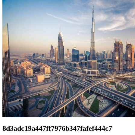
8d3adc19a447ff7976b347fafef444c7