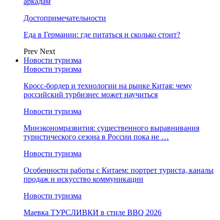
аркадам
Достопримечательности
Еда в Германии: где питаться и сколько стоит?
Prev
Next
Новости туризма
Новости туризма
Кросс-бордер и технологии на рынке Китая: чему
российский турбизнес может научиться
Новости туризма
Минэкономразвития: существенного выравнивания
туристического сезона в России пока не …
Новости туризма
Особенности работы с Китаем: портрет туриста, каналы
продаж и искусство коммуникации
Новости туризма
Маевка ТУРСЛИВКИ в стиле BBQ 2026