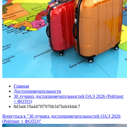
Главная
Достопримечательности
30 лучших достопримечательностей ОАЭ 2026 (Рейтинг
+ ФОТО)
8d3adc19a447ff7976b347fafef444c7
Вернуться к "30 лучших достопримечательностей ОАЭ 2026
(Рейтинг + ФОТО)"