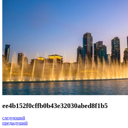
ee4b152f0cffb0b43e32030abed8f1b5
следующий
предыдущий