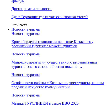
аркадам
Достопримечательности
Еда в Германии: где питаться и сколько стоит?
Prev
Next
Новости туризма
Новости туризма
Кросс-бордер и технологии на рынке Китая: чему
российский турбизнес может научиться
Новости туризма
Минэкономразвития: существенного выравнивания
туристического сезона в России пока не …
Новости туризма
Особенности работы с Китаем: портрет туриста, каналы
продаж и искусство коммуникации
Новости туризма
Маевка ТУРСЛИВКИ в стиле BBQ 2026