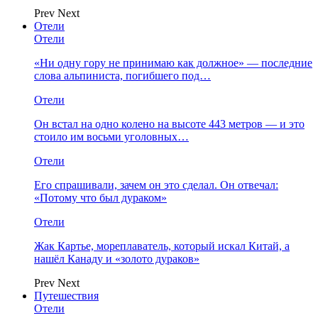
Prev
Next
Отели
Отели
«Ни одну гору не принимаю как должное» — последние
слова альпиниста, погибшего под…
Отели
Он встал на одно колено на высоте 443 метров — и это
стоило им восьми уголовных…
Отели
Его спрашивали, зачем он это сделал. Он отвечал:
«Потому что был дураком»
Отели
Жак Картье, мореплаватель, который искал Китай, а
нашёл Канаду и «золото дураков»
Prev
Next
Путешествия
Отели