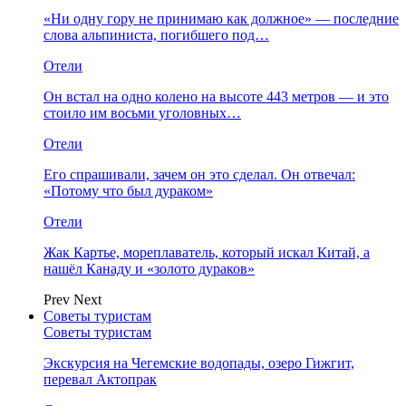
«Ни одну гору не принимаю как должное» — последние
слова альпиниста, погибшего под…
Отели
Он встал на одно колено на высоте 443 метров — и это
стоило им восьми уголовных…
Отели
Его спрашивали, зачем он это сделал. Он отвечал:
«Потому что был дураком»
Отели
Жак Картье, мореплаватель, который искал Китай, а
нашёл Канаду и «золото дураков»
Prev
Next
Советы туристам
Советы туристам
Экскурсия на Чегемские водопады, озеро Гижгит,
перевал Актопрак