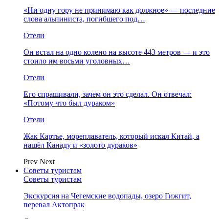
«Ни одну гору не принимаю как должное» — последние
слова альпиниста, погибшего под…
Отели
Он встал на одно колено на высоте 443 метров — и это
стоило им восьми уголовных…
Отели
Его спрашивали, зачем он это сделал. Он отвечал:
«Потому что был дураком»
Отели
Жак Картье, мореплаватель, который искал Китай, а
нашёл Канаду и «золото дураков»
Prev
Next
Советы туристам
Советы туристам
Экскурсия на Чегемские водопады, озеро Гижгит,
перевал Актопрак