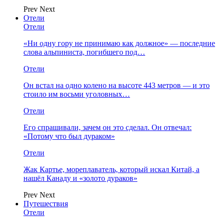
Prev
Next
Отели
Отели
«Ни одну гору не принимаю как должное» — последние
слова альпиниста, погибшего под…
Отели
Он встал на одно колено на высоте 443 метров — и это
стоило им восьми уголовных…
Отели
Его спрашивали, зачем он это сделал. Он отвечал:
«Потому что был дураком»
Отели
Жак Картье, мореплаватель, который искал Китай, а
нашёл Канаду и «золото дураков»
Prev
Next
Путешествия
Отели