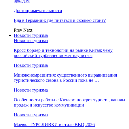
аркадам
Достопримечательности
Еда в Германии: где питаться и сколько стоит?
Prev
Next
Новости туризма
Новости туризма
Кросс-бордер и технологии на рынке Китая: чему
российский турбизнес может научиться
Новости туризма
Минэкономразвития: существенного выравнивания
туристического сезона в России пока не …
Новости туризма
Особенности работы с Китаем: портрет туриста, каналы
продаж и искусство коммуникации
Новости туризма
Маевка ТУРСЛИВКИ в стиле BBQ 2026