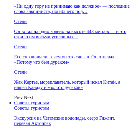
«Ни одну гору не принимаю как должное» — последние
слова альпиниста, погибшего под…
Отели
Он встал на одно колено на высоте 443 метров — и это
стоило им восьми уголовных…
Отели
Его спрашивали, зачем он это сделал. Он отвечал:
«Потому что был дураком»
Отели
Жак Картье, мореплаватель, который искал Китай, а
нашёл Канаду и «золото дураков»
Prev
Next
Советы туристам
Советы туристам
Экскурсия на Чегемские водопады, озеро Гижгит,
перевал Актопрак