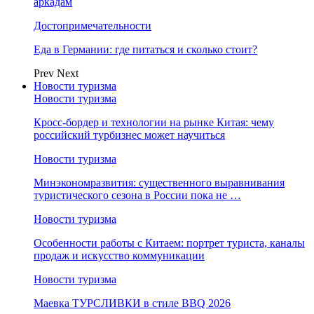
аркадам
Достопримечательности
Еда в Германии: где питаться и сколько стоит?
Prev
Next
Новости туризма
Новости туризма
Кросс-бордер и технологии на рынке Китая: чему
российский турбизнес может научиться
Новости туризма
Минэкономразвития: существенного выравнивания
туристического сезона в России пока не …
Новости туризма
Особенности работы с Китаем: портрет туриста, каналы
продаж и искусство коммуникации
Новости туризма
Маевка ТУРСЛИВКИ в стиле BBQ 2026