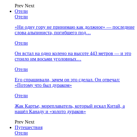
Prev
Next
Отели
Отели
«Ни одну гору не принимаю как должное» — последние
слова альпиниста, погибшего под…
Отели
Он встал на одно колено на высоте 443 метров — и это
стоило им восьми уголовных…
Отели
Его спрашивали, зачем он это сделал. Он отвечал:
«Потому что был дураком»
Отели
Жак Картье, мореплаватель, который искал Китай, а
нашёл Канаду и «золото дураков»
Prev
Next
Путешествия
Отели