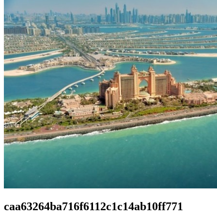
caa63264ba716f6112c1c14ab10ff771