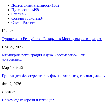
Достопримечательности
1362
Путешествия
498
Отели
465
Советы туристам
34
Отели России
0
Новое:
Турпоток из Республики Беларусь в Москву вырос в три раза
Ноя 25, 2025
Мимикрия, регенерация и даже «бессмертие». Эти
животные…
Мар 10, 2025
Гренландия без стереотипов: факты, которые удивляют даже…
Фев 2, 2026
Свежее:
На чем ездят короли и принцы?