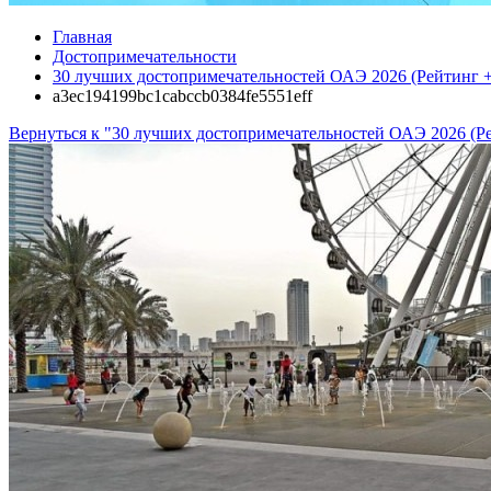
Главная
Достопримечательности
30 лучших достопримечательностей ОАЭ 2026 (Рейтинг
a3ec194199bc1cabccb0384fe5551eff
Вернуться к "30 лучших достопримечательностей ОАЭ 2026 (