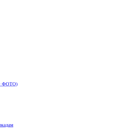
 + ФОТО)
ркадам