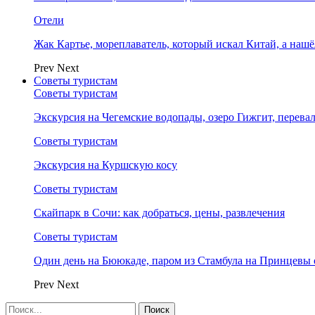
Отели
Жак Картье, мореплаватель, который искал Китай, а нашё
Prev
Next
Советы туристам
Советы туристам
Экскурсия на Чегемские водопады, озеро Гижгит, перева
Советы туристам
Экскурсия на Куршскую косу
Советы туристам
Скайпарк в Сочи: как добраться, цены, развлечения
Советы туристам
Один день на Бююкаде, паром из Стамбула на Принцевы 
Prev
Next