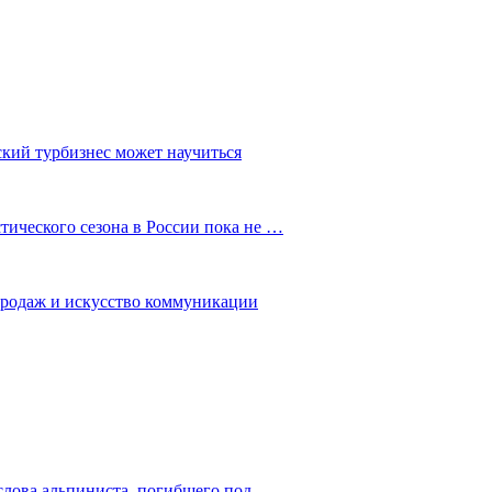
ский турбизнес может научиться
ического сезона в России пока не …
 продаж и искусство коммуникации
слова альпиниста, погибшего под…