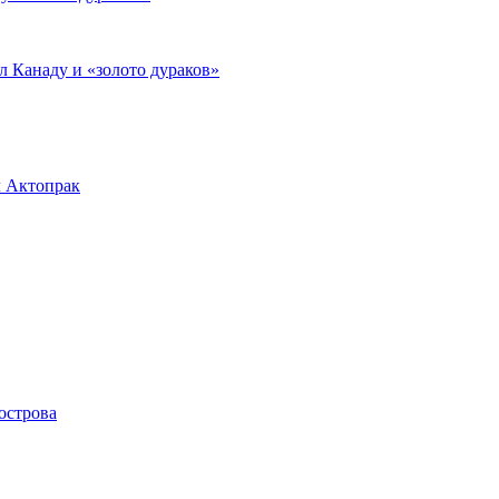
л Канаду и «золото дураков»
л Актопрак
острова