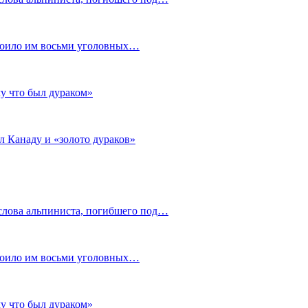
стоило им восьми уголовных…
му что был дураком»
л Канаду и «золото дураков»
слова альпиниста, погибшего под…
стоило им восьми уголовных…
му что был дураком»