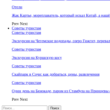
Отели
Жак Картье, мореплаватель, который искал Китай, а нашё
Prev
Next
Советы туристам
Советы туристам
Экскурсия на Чегемские водопады, озеро Гижгит, перева
Советы туристам
Экскурсия на Куршскую косу
Советы туристам
Скайпарк в Сочи: как добраться, цены, развлечения
Советы туристам
Один день на Бююкаде, паром из Стамбула на Принцевы 
Prev
Next