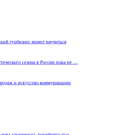
ский турбизнес может научиться
ического сезона в России пока не …
 продаж и искусство коммуникации
слова альпиниста, погибшего под…