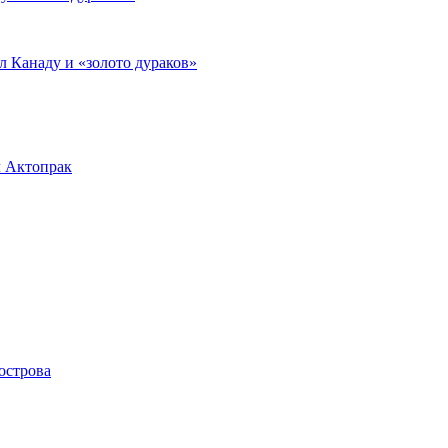
л Канаду и «золото дураков»
л Актопрак
острова