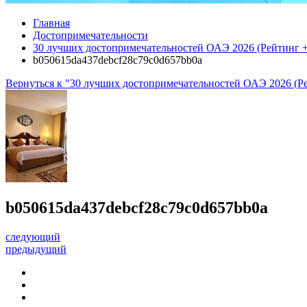
Главная
Достопримечательности
30 лучших достопримечательностей ОАЭ 2026 (Рейтинг
b050615da437debcf28c79c0d657bb0a
Вернуться к "30 лучших достопримечательностей ОАЭ 2026 (
b050615da437debcf28c79c0d657bb0a
следующий
предыдущий