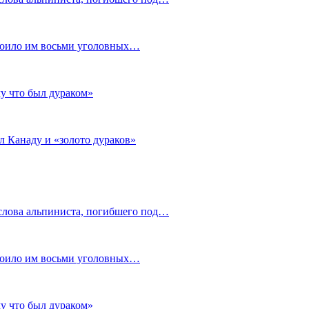
стоило им восьми уголовных…
му что был дураком»
л Канаду и «золото дураков»
слова альпиниста, погибшего под…
стоило им восьми уголовных…
му что был дураком»