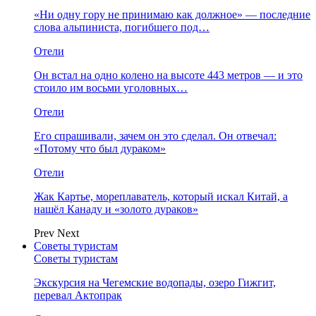
«Ни одну гору не принимаю как должное» — последние
слова альпиниста, погибшего под…
Отели
Он встал на одно колено на высоте 443 метров — и это
стоило им восьми уголовных…
Отели
Его спрашивали, зачем он это сделал. Он отвечал:
«Потому что был дураком»
Отели
Жак Картье, мореплаватель, который искал Китай, а
нашёл Канаду и «золото дураков»
Prev
Next
Советы туристам
Советы туристам
Экскурсия на Чегемские водопады, озеро Гижгит,
перевал Актопрак