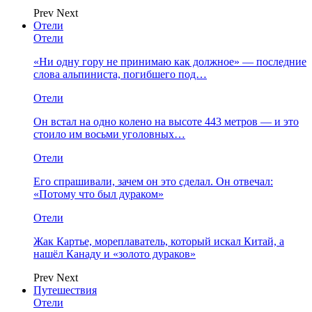
Prev
Next
Отели
Отели
«Ни одну гору не принимаю как должное» — последние
слова альпиниста, погибшего под…
Отели
Он встал на одно колено на высоте 443 метров — и это
стоило им восьми уголовных…
Отели
Его спрашивали, зачем он это сделал. Он отвечал:
«Потому что был дураком»
Отели
Жак Картье, мореплаватель, который искал Китай, а
нашёл Канаду и «золото дураков»
Prev
Next
Путешествия
Отели