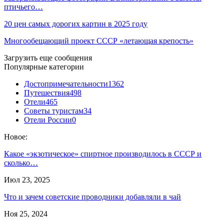
птичьего…
20 цен самых дорогих картин в 2025 году
Многообещающий проект СССР «летающая крепость»
Загрузить еще сообщения
Популярные категории
Достопримечательности
1362
Путешествия
498
Отели
465
Советы туристам
34
Отели России
0
Новое:
Какое «экзотическое» спиртное производилось в СССР и
сколько…
Июл 23, 2025
Что и зачем советские проводники добавляли в чай
Ноя 25, 2024