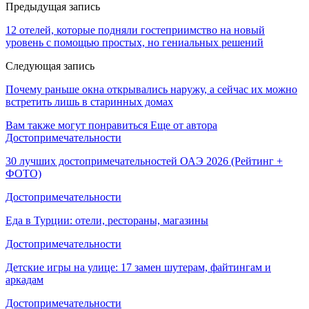
Предыдущая запись
12 отелей, которые подняли гостеприимство на новый
уровень с помощью простых, но гениальных решений
Следующая запись
Почему раньше окна открывались наружу, а сейчас их можно
встретить лишь в старинных домах
Вам также могут понравиться
Еще от автора
Достопримечательности
30 лучших достопримечательностей ОАЭ 2026 (Рейтинг +
ФОТО)
Достопримечательности
Еда в Турции: отели, рестораны, магазины
Достопримечательности
Детские игры на улице: 17 замен шутерам, файтингам и
аркадам
Достопримечательности