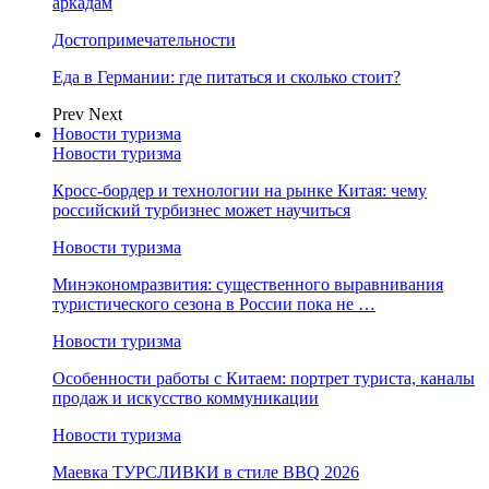
аркадам
Достопримечательности
Еда в Германии: где питаться и сколько стоит?
Prev
Next
Новости туризма
Новости туризма
Кросс-бордер и технологии на рынке Китая: чему
российский турбизнес может научиться
Новости туризма
Минэкономразвития: существенного выравнивания
туристического сезона в России пока не …
Новости туризма
Особенности работы с Китаем: портрет туриста, каналы
продаж и искусство коммуникации
Новости туризма
Маевка ТУРСЛИВКИ в стиле BBQ 2026