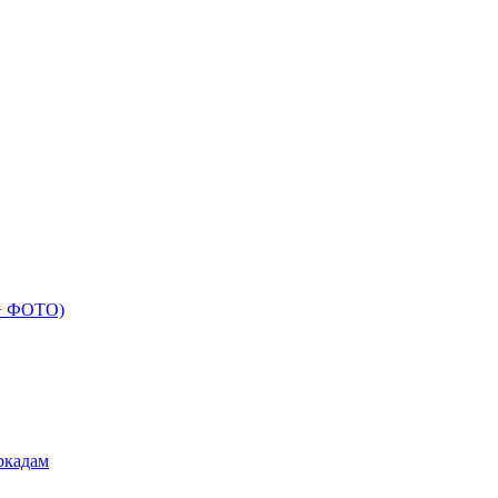
 + ФОТО)
ркадам