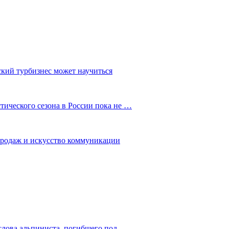
ский турбизнес может научиться
ического сезона в России пока не …
 продаж и искусство коммуникации
слова альпиниста, погибшего под…