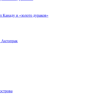
л Канаду и «золото дураков»
л Актопрак
острова