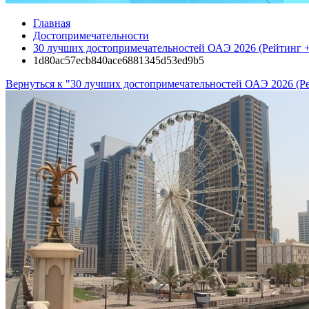
Главная
Достопримечательности
30 лучших достопримечательностей ОАЭ 2026 (Рейтинг
1d80ac57ecb840ace6881345d53ed9b5
Вернуться к "30 лучших достопримечательностей ОАЭ 2026 (