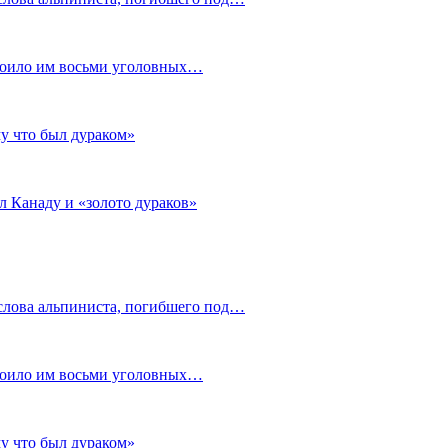
стоило им восьми уголовных…
му что был дураком»
л Канаду и «золото дураков»
слова альпиниста, погибшего под…
стоило им восьми уголовных…
му что был дураком»