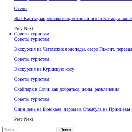
Отели
Жак Картье, мореплаватель, который искал Китай, а нашё
Prev
Next
Советы туристам
Советы туристам
Экскурсия на Чегемские водопады, озеро Гижгит, перева
Советы туристам
Экскурсия на Куршскую косу
Советы туристам
Скайпарк в Сочи: как добраться, цены, развлечения
Советы туристам
Один день на Бююкаде, паром из Стамбула на Принцевы 
Prev
Next