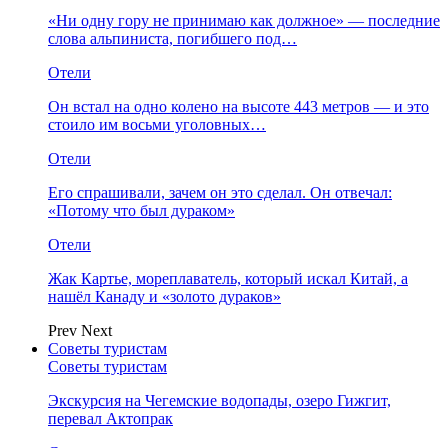
«Ни одну гору не принимаю как должное» — последние
слова альпиниста, погибшего под…
Отели
Он встал на одно колено на высоте 443 метров — и это
стоило им восьми уголовных…
Отели
Его спрашивали, зачем он это сделал. Он отвечал:
«Потому что был дураком»
Отели
Жак Картье, мореплаватель, который искал Китай, а
нашёл Канаду и «золото дураков»
Prev
Next
Советы туристам
Советы туристам
Экскурсия на Чегемские водопады, озеро Гижгит,
перевал Актопрак