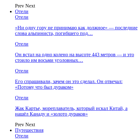
Prev
Next
Отели
Отели
«Ни одну гору не принимаю как должное» — последние
слова альпиниста, погибшего под…
Отели
Он встал на одно колено на высоте 443 метров — и это
стоило им восьми уголовных…
Отели
Его спрашивали, зачем он это сделал. Он отвечал:
«Потому что был дураком»
Отели
Жак Картье, мореплаватель, который искал Китай, а
нашёл Канаду и «золото дураков»
Prev
Next
Путешествия
Отели