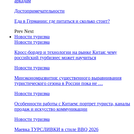
аркадам
Достопримечательности
Еда в Германии: где питаться и сколько стоит?
Prev
Next
Новости туризма
Новости туризма
Кросс-бордер и технологии на рынке Китая: чему
российский турбизнес может научиться
Новости туризма
Минэкономразвития: существенного выравнивания
туристического сезона в России пока не …
Новости туризма
Особенности работы с Китаем: портрет туриста, каналы
продаж и искусство коммуникации
Новости туризма
Маевка ТУРСЛИВКИ в стиле BBQ 2026