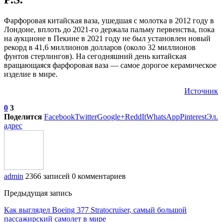
Фарфоровая китайская ваза, ушедшая с молотка в 2012 году в
Лондоне, вплоть до 2021-го держала пальму первенства, пока
на аукционе в Пекине в 2021 году не был установлен новый
рекорд в 41,6 миллионов долларов (около 32 миллионов
фунтов стерлингов). На сегодняшний день китайская
вращающаяся фарфоровая ваза — самое дорогое керамическое
изделие в мире.
Источник
0
3
Поделится
Facebook
Twitter
Google+
ReddIt
WhatsApp
Pinterest
Эл.
адрес
admin
2366 записей
0 комментариев
Предыдущая запись
Как выглядел Boeing 377 Stratocruiser, самый большой
пассажирский самолет в мире