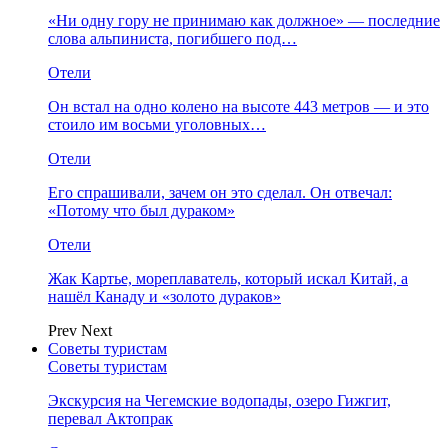
«Ни одну гору не принимаю как должное» — последние
слова альпиниста, погибшего под…
Отели
Он встал на одно колено на высоте 443 метров — и это
стоило им восьми уголовных…
Отели
Его спрашивали, зачем он это сделал. Он отвечал:
«Потому что был дураком»
Отели
Жак Картье, мореплаватель, который искал Китай, а
нашёл Канаду и «золото дураков»
Prev
Next
Советы туристам
Советы туристам
Экскурсия на Чегемские водопады, озеро Гижгит,
перевал Актопрак