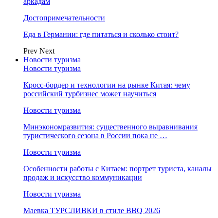
аркадам
Достопримечательности
Еда в Германии: где питаться и сколько стоит?
Prev
Next
Новости туризма
Новости туризма
Кросс-бордер и технологии на рынке Китая: чему
российский турбизнес может научиться
Новости туризма
Минэкономразвития: существенного выравнивания
туристического сезона в России пока не …
Новости туризма
Особенности работы с Китаем: портрет туриста, каналы
продаж и искусство коммуникации
Новости туризма
Маевка ТУРСЛИВКИ в стиле BBQ 2026