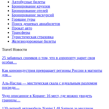
Автобусные билеты
Бронирование круизов
Бронирование отелей
Бронирование экскурсий
Горящие туры
Поиск дешевых авиабилетов
Прокат авто
Трансферы
Туристическая страховка
Железнодорожные билеты
Travel Новости
25 забавных снимков о том, что в аэропорту царит своя
особая…
Как киноиндустрия превращает регионы России в магниты
для…
Аль-Наслаа — мистическая скала с идеальным разломом
посреди…
Чудо описанное в Коране: 16 мест, где можно увидеть
границы…
120-летний автомобиль Napier L48 Samson за миллион