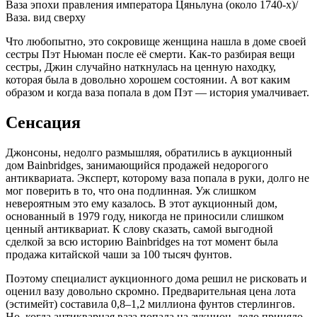
Ваза эпохи правления императора Цяньлуна (около 1740-х)/
Ваза. вид сверху
Что любопытно, это сокровище женщина нашла в доме своей
сестры Пэт Ньюман после её смерти. Как-то разбирая вещи
сестры, Джин случайно наткнулась на ценную находку,
которая была в довольно хорошем состоянии. А вот каким
образом и когда ваза попала в дом Пэт — история умалчивает.
Сенсация
Джонсоны, недолго размышляя, обратились в аукционный
дом Bainbridges, занимающийся продажей недорогого
антиквариата. Эксперт, которому ваза попала в руки, долго не
мог поверить в то, что она подлинная. Уж слишком
невероятным это ему казалось. В этот аукционный дом,
основанный в 1979 году, никогда не приносили слишком
ценный антиквариат. К слову сказать, самой выгодной
сделкой за всю историю Bainbridges на тот момент была
продажа китайской чаши за 100 тысяч фунтов.
Поэтому специалист аукционного дома решил не рисковать и
оценил вазу довольно скромно. Предварительная цена лота
(эстимейт) составила 0,8–1,2 миллиона фунтов стерлингов.
Но, когда антикварная ваза попала на аукцион, дело приняло