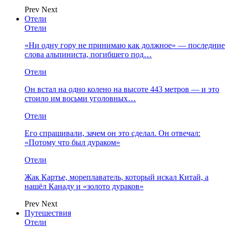
Prev
Next
Отели
Отели
«Ни одну гору не принимаю как должное» — последние
слова альпиниста, погибшего под…
Отели
Он встал на одно колено на высоте 443 метров — и это
стоило им восьми уголовных…
Отели
Его спрашивали, зачем он это сделал. Он отвечал:
«Потому что был дураком»
Отели
Жак Картье, мореплаватель, который искал Китай, а
нашёл Канаду и «золото дураков»
Prev
Next
Путешествия
Отели