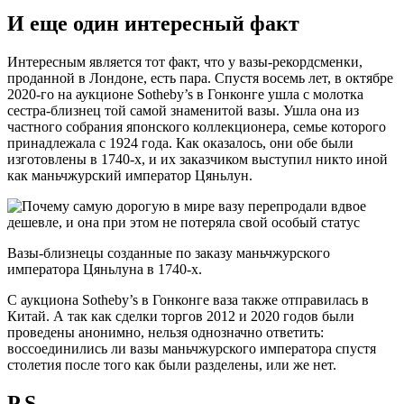
И еще один интересный факт
Интересным является тот факт, что у вазы-рекордсменки,
проданной в Лондоне, есть пара. Спустя восемь лет, в октябре
2020-го на аукционе Sotheby’s в Гонконге ушла с молотка
сестра-близнец той самой знаменитой вазы. Ушла она из
частного собрания японского коллекционера, семье которого
принадлежала с 1924 года. Как оказалось, они обе были
изготовлены в 1740-х, и их заказчиком выступил никто иной
как маньчжурский император Цяньлун.
Вазы-близнецы созданные по заказу маньчжурского
императора Цяньлуна в 1740-х.
С аукциона Sotheby’s в Гонконге ваза также отправилась в
Китай. А так как сделки торгов 2012 и 2020 годов были
проведены анонимно, нельзя однозначно ответить:
воссоединились ли вазы маньчжурского императора спустя
столетия после того как были разделены, или же нет.
P.S.