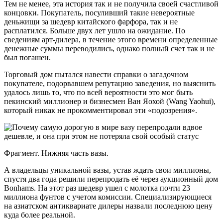
Тем не менее, эта история так и не получила своей счастливой
концовки. Покупатель, посуливший такие невероятные
деньжищи за шедевр китайского фарфора, так и не
расплатился. Больше двух лет ушло на ожидание. По
сведениям арт-дилера, в течение этого времени определенные
денежные суммы переводились, однако полный счет так и не
был погашен.
Торговый дом пытался навести справки о загадочном
покупателе, подорвавшем репутацию заведения, но выяснить
удалось лишь то, что по всей вероятности это мог быть
пекинский миллионер и бизнесмен Ван Яохой (Wang Yaohui),
который никак не прокомментировал эти «подозрения».
Фрагмент. Нижняя часть вазы.
А владельцы уникальной вазы, устав ждать свои миллионы,
спустя два года решили перепродать её через аукционный дом
Bonhams. На этот раз шедевр ушел с молотка почти 23
миллиона фунтов с учетом комиссии. Специализирующиеся
на азиатском антиквариате дилеры назвали последнюю цену
куда более реальной.