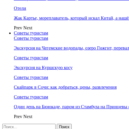
Отели
Жак Картье, мореплаватель, который искал Китай, а нашё
Prev
Next
Советы туристам
Советы туристам
Экскурсия на Чегемские водопады, озеро Гижгит, перева
Советы туристам
Экскурсия на Куршскую косу
Советы туристам
Скайпарк в Сочи: как добраться, цены, развлечения
Советы туристам
Один день на Бююкаде, паром из Стамбула на Принцевы 
Prev
Next