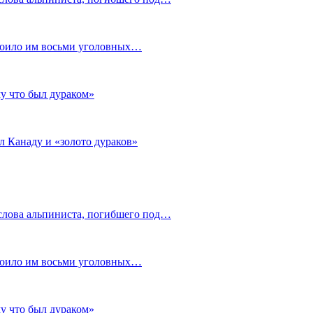
стоило им восьми уголовных…
му что был дураком»
л Канаду и «золото дураков»
слова альпиниста, погибшего под…
стоило им восьми уголовных…
му что был дураком»