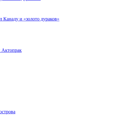
л Канаду и «золото дураков»
л Актопрак
острова