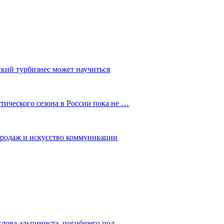
ский турбизнес может научиться
ического сезона в России пока не …
 продаж и искусство коммуникации
слова альпиниста, погибшего под…