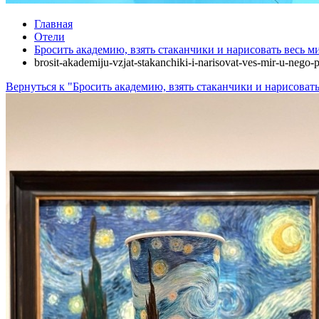
Главная
Отели
Бросить академию, взять стаканчики и нарисовать весь м
brosit-akademiju-vzjat-stakanchiki-i-narisovat-ves-mir-u-nego-
Вернуться к "Бросить академию, взять стаканчики и нарисовать