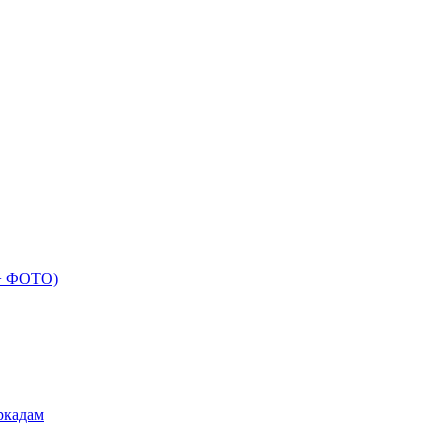
 + ФОТО)
ркадам