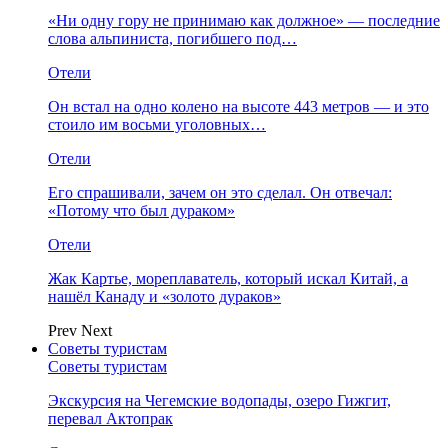
«Ни одну гору не принимаю как должное» — последние
слова альпиниста, погибшего под…
Отели
Он встал на одно колено на высоте 443 метров — и это
стоило им восьми уголовных…
Отели
Его спрашивали, зачем он это сделал. Он отвечал:
«Потому что был дураком»
Отели
Жак Картье, мореплаватель, который искал Китай, а
нашёл Канаду и «золото дураков»
Prev
Next
Советы туристам
Советы туристам
Экскурсия на Чегемские водопады, озеро Гижгит,
перевал Актопрак