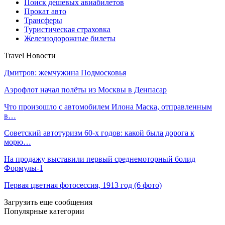
Поиск дешевых авиабилетов
Прокат авто
Трансферы
Туристическая страховка
Железнодорожные билеты
Travel Новости
Дмитров: жемчужина Подмосковья
Аэрофлот начал полёты из Москвы в Денпасар
Что произошло с автомобилем Илона Маска, отправленным
в…
Советский автотуризм 60-х годов: какой была дорога к
морю…
На продажу выставили первый среднемоторный болид
Формулы-1
Первая цветная фотосессия, 1913 год (6 фото)
Загрузить еще сообщения
Популярные категории