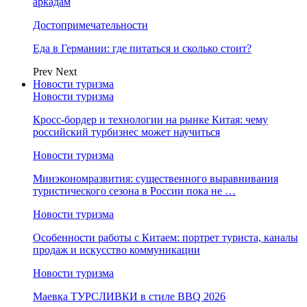
аркадам
Достопримечательности
Еда в Германии: где питаться и сколько стоит?
Prev
Next
Новости туризма
Новости туризма
Кросс-бордер и технологии на рынке Китая: чему
российский турбизнес может научиться
Новости туризма
Минэкономразвития: существенного выравнивания
туристического сезона в России пока не …
Новости туризма
Особенности работы с Китаем: портрет туриста, каналы
продаж и искусство коммуникации
Новости туризма
Маевка ТУРСЛИВКИ в стиле BBQ 2026