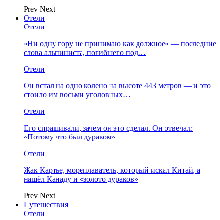
Prev
Next
Отели
Отели
«Ни одну гору не принимаю как должное» — последние
слова альпиниста, погибшего под…
Отели
Он встал на одно колено на высоте 443 метров — и это
стоило им восьми уголовных…
Отели
Его спрашивали, зачем он это сделал. Он отвечал:
«Потому что был дураком»
Отели
Жак Картье, мореплаватель, который искал Китай, а
нашёл Канаду и «золото дураков»
Prev
Next
Путешествия
Отели