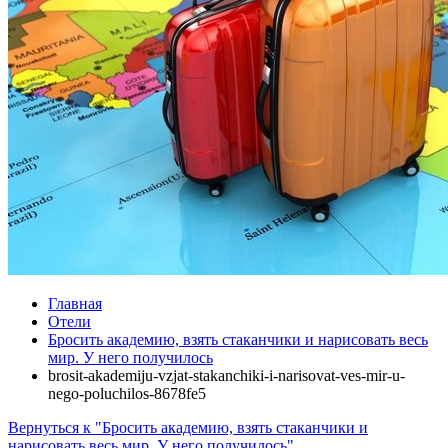
Главная
Отели
Бросить академию, взять стаканчики и нарисовать весь
мир. У него получилось
brosit-akademiju-vzjat-stakanchiki-i-narisovat-ves-mir-u-
nego-poluchilos-8678fe5
Вернуться к "Бросить академию, взять стаканчики и
нарисовать весь мир. У него получилось"