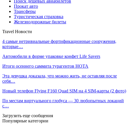
Поиск дешевых авиабилетов
Прокат авто
Трансферы
Туристическая страховка
Железнодорожные билеты
Travel Новости
4 самые нетривиальные фортификационные сооружения,
которые…
Автомобили в форме упаковке конфет Life Savers
Итоги осеннего саммита турагентов НОТА
Эта девушка доказала, что можно жить, не оставляя после
себя…
Новый телефон Flying F160 Quad SIM на 4 SIM-карты (2 фото)
По местам виртуального глобуса — 30 любопытных локаций
с…
Загрузить еще сообщения
Популярные категории