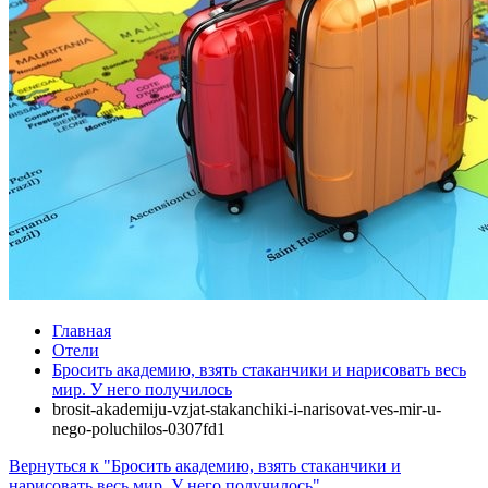
Главная
Отели
Бросить академию, взять стаканчики и нарисовать весь
мир. У него получилось
brosit-akademiju-vzjat-stakanchiki-i-narisovat-ves-mir-u-
nego-poluchilos-0307fd1
Вернуться к "Бросить академию, взять стаканчики и
нарисовать весь мир. У него получилось"