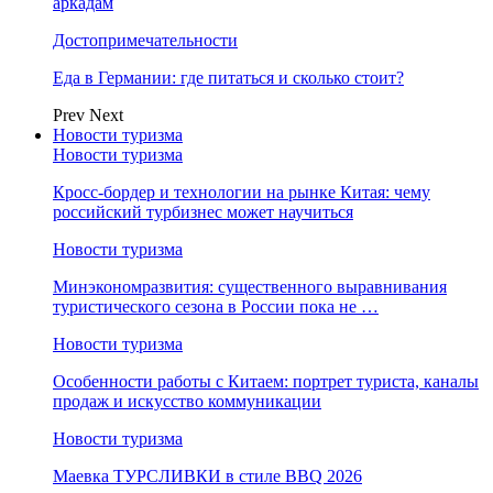
аркадам
Достопримечательности
Еда в Германии: где питаться и сколько стоит?
Prev
Next
Новости туризма
Новости туризма
Кросс-бордер и технологии на рынке Китая: чему
российский турбизнес может научиться
Новости туризма
Минэкономразвития: существенного выравнивания
туристического сезона в России пока не …
Новости туризма
Особенности работы с Китаем: портрет туриста, каналы
продаж и искусство коммуникации
Новости туризма
Маевка ТУРСЛИВКИ в стиле BBQ 2026