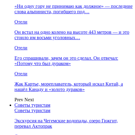
«Ни одну гору не принимаю как должное» — последние
слова альпиниста, погибшего под…
Отели
Он встал на одно колено на высоте 443 метров — и это
стоило им восьми уголовных…
Отели
Его спрашивали, зачем он это сделал. Он отвечал:
«Потому что был дураком»
Отели
Жак Картье, мореплаватель, который искал Китай, а
нашёл Канаду и «золото дураков»
Prev
Next
Советы туристам
Советы туристам
Экскурсия на Чегемские водопады, озеро Гижгит,
перевал Актопрак