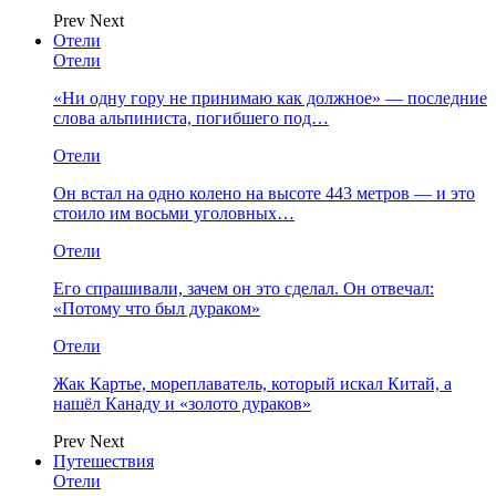
Prev
Next
Отели
Отели
«Ни одну гору не принимаю как должное» — последние
слова альпиниста, погибшего под…
Отели
Он встал на одно колено на высоте 443 метров — и это
стоило им восьми уголовных…
Отели
Его спрашивали, зачем он это сделал. Он отвечал:
«Потому что был дураком»
Отели
Жак Картье, мореплаватель, который искал Китай, а
нашёл Канаду и «золото дураков»
Prev
Next
Путешествия
Отели