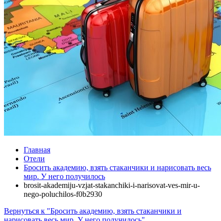
Главная
Отели
Бросить академию, взять стаканчики и нарисовать весь
мир. У него получилось
brosit-akademiju-vzjat-stakanchiki-i-narisovat-ves-mir-u-
nego-poluchilos-f0b2930
Вернуться к "Бросить академию, взять стаканчики и
нарисовать весь мир. У него получилось"