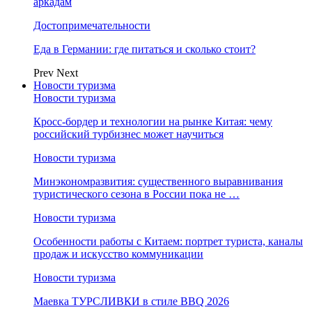
аркадам
Достопримечательности
Еда в Германии: где питаться и сколько стоит?
Prev
Next
Новости туризма
Новости туризма
Кросс-бордер и технологии на рынке Китая: чему
российский турбизнес может научиться
Новости туризма
Минэкономразвития: существенного выравнивания
туристического сезона в России пока не …
Новости туризма
Особенности работы с Китаем: портрет туриста, каналы
продаж и искусство коммуникации
Новости туризма
Маевка ТУРСЛИВКИ в стиле BBQ 2026