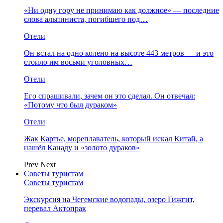
«Ни одну гору не принимаю как должное» — последние
слова альпиниста, погибшего под…
Отели
Он встал на одно колено на высоте 443 метров — и это
стоило им восьми уголовных…
Отели
Его спрашивали, зачем он это сделал. Он отвечал:
«Потому что был дураком»
Отели
Жак Картье, мореплаватель, который искал Китай, а
нашёл Канаду и «золото дураков»
Prev
Next
Советы туристам
Советы туристам
Экскурсия на Чегемские водопады, озеро Гижгит,
перевал Актопрак