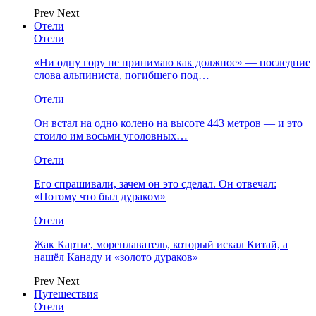
Prev
Next
Отели
Отели
«Ни одну гору не принимаю как должное» — последние
слова альпиниста, погибшего под…
Отели
Он встал на одно колено на высоте 443 метров — и это
стоило им восьми уголовных…
Отели
Его спрашивали, зачем он это сделал. Он отвечал:
«Потому что был дураком»
Отели
Жак Картье, мореплаватель, который искал Китай, а
нашёл Канаду и «золото дураков»
Prev
Next
Путешествия
Отели