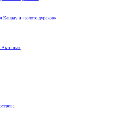
л Канаду и «золото дураков»
л Актопрак
острова