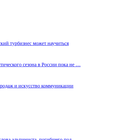
ский турбизнес может научиться
ического сезона в России пока не …
 продаж и искусство коммуникации
слова альпиниста, погибшего под…