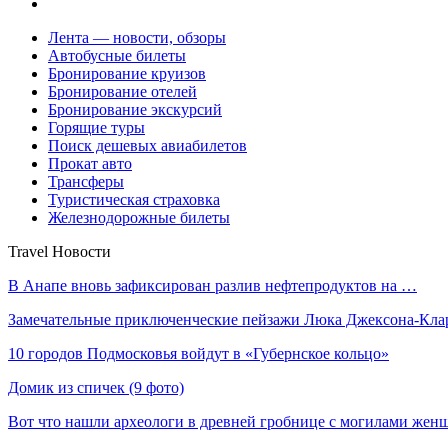
Лента — новости, обзоры
Автобусные билеты
Бронирование круизов
Бронирование отелей
Бронирование экскурсий
Горящие туры
Поиск дешевых авиабилетов
Прокат авто
Трансферы
Туристическая страховка
Железнодорожные билеты
Travel Новости
В Анапе вновь зафиксирован разлив нефтепродуктов на …
Замечательные приключенческие пейзажи Люка Джексона-Кла
10 городов Подмосковья войдут в «Губернское кольцо»
Домик из спичек (9 фото)
Вот что нашли археологи в древней гробнице с могилами же