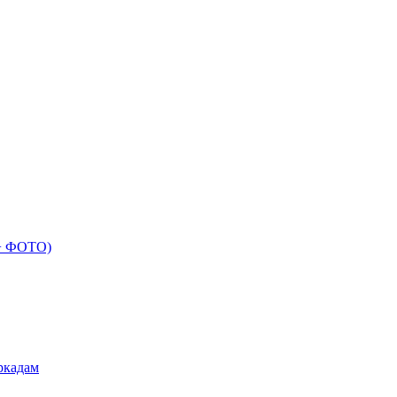
 + ФОТО)
ркадам