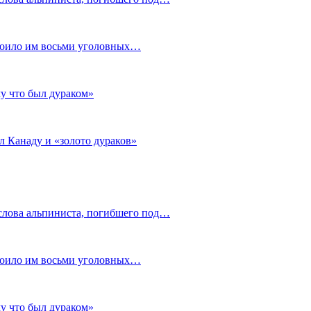
стоило им восьми уголовных…
му что был дураком»
л Канаду и «золото дураков»
слова альпиниста, погибшего под…
стоило им восьми уголовных…
му что был дураком»