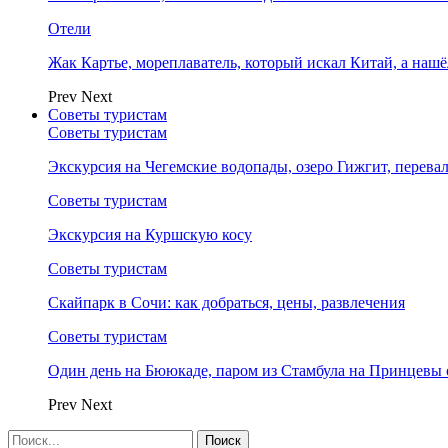
Отели
Жак Картье, мореплаватель, который искал Китай, а нашё
Prev
Next
Советы туристам
Советы туристам
Экскурсия на Чегемские водопады, озеро Гижгит, перева
Советы туристам
Экскурсия на Куршскую косу
Советы туристам
Скайпарк в Сочи: как добраться, цены, развлечения
Советы туристам
Один день на Бююкаде, паром из Стамбула на Принцевы 
Prev
Next