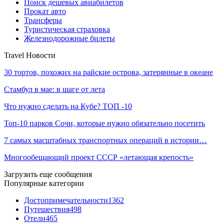
Поиск дешевых авиабилетов
Прокат авто
Трансферы
Туристическая страховка
Железнодорожные билеты
Travel Новости
30 тортов, похожих на райские острова, затерянные в океане
Стамбул в мае: в шаге от лета
Что нужно сделать на Кубе? ТОП -10
Топ-10 парков Сочи, которые нужно обязательно посетить
7 самых масштабных транспортных операций в истории…
Многообещающий проект СССР «летающая крепость»
Загрузить еще сообщения
Популярные категории
Достопримечательности
1362
Путешествия
498
Отели
465