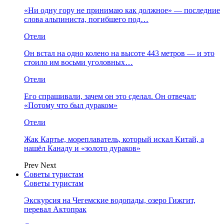
«Ни одну гору не принимаю как должное» — последние
слова альпиниста, погибшего под…
Отели
Он встал на одно колено на высоте 443 метров — и это
стоило им восьми уголовных…
Отели
Его спрашивали, зачем он это сделал. Он отвечал:
«Потому что был дураком»
Отели
Жак Картье, мореплаватель, который искал Китай, а
нашёл Канаду и «золото дураков»
Prev
Next
Советы туристам
Советы туристам
Экскурсия на Чегемские водопады, озеро Гижгит,
перевал Актопрак