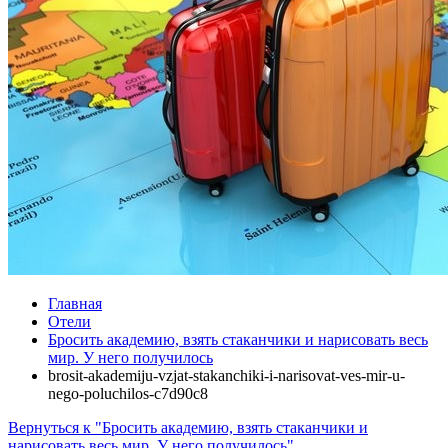
Главная
Отели
Бросить академию, взять стаканчики и нарисовать весь
мир. У него получилось
brosit-akademiju-vzjat-stakanchiki-i-narisovat-ves-mir-u-
nego-poluchilos-c7d90c8
Вернуться к "Бросить академию, взять стаканчики и
нарисовать весь мир. У него получилось"