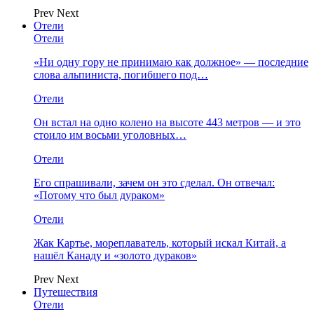
Prev
Next
Отели
Отели
«Ни одну гору не принимаю как должное» — последние
слова альпиниста, погибшего под…
Отели
Он встал на одно колено на высоте 443 метров — и это
стоило им восьми уголовных…
Отели
Его спрашивали, зачем он это сделал. Он отвечал:
«Потому что был дураком»
Отели
Жак Картье, мореплаватель, который искал Китай, а
нашёл Канаду и «золото дураков»
Prev
Next
Путешествия
Отели