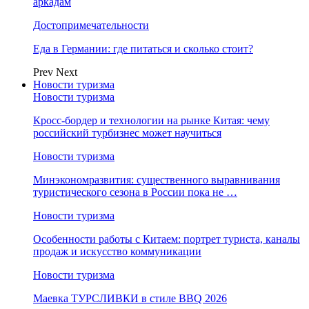
аркадам
Достопримечательности
Еда в Германии: где питаться и сколько стоит?
Prev
Next
Новости туризма
Новости туризма
Кросс-бордер и технологии на рынке Китая: чему
российский турбизнес может научиться
Новости туризма
Минэкономразвития: существенного выравнивания
туристического сезона в России пока не …
Новости туризма
Особенности работы с Китаем: портрет туриста, каналы
продаж и искусство коммуникации
Новости туризма
Маевка ТУРСЛИВКИ в стиле BBQ 2026