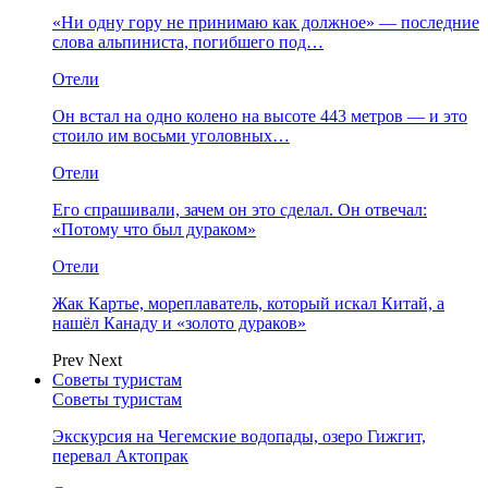
«Ни одну гору не принимаю как должное» — последние
слова альпиниста, погибшего под…
Отели
Он встал на одно колено на высоте 443 метров — и это
стоило им восьми уголовных…
Отели
Его спрашивали, зачем он это сделал. Он отвечал:
«Потому что был дураком»
Отели
Жак Картье, мореплаватель, который искал Китай, а
нашёл Канаду и «золото дураков»
Prev
Next
Советы туристам
Советы туристам
Экскурсия на Чегемские водопады, озеро Гижгит,
перевал Актопрак