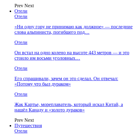
Prev
Next
Отели
Отели
«Ни одну гору не принимаю как должное» — последние
слова альпиниста, погибшего под…
Отели
Он встал на одно колено на высоте 443 метров — и это
стоило им восьми уголовных…
Отели
Его спрашивали, зачем он это сделал. Он отвечал:
«Потому что был дураком»
Отели
Жак Картье, мореплаватель, который искал Китай, а
нашёл Канаду и «золото дураков»
Prev
Next
Путешествия
Отели