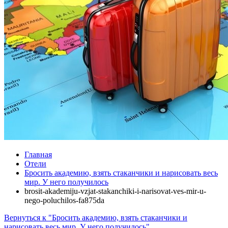
Главная
Отели
Бросить академию, взять стаканчики и нарисовать весь
мир. У него получилось
brosit-akademiju-vzjat-stakanchiki-i-narisovat-ves-mir-u-
nego-poluchilos-fa875da
Вернуться к "Бросить академию, взять стаканчики и
нарисовать весь мир. У него получилось"