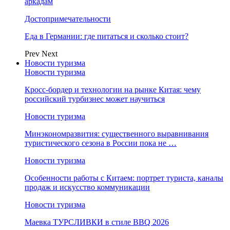
аркадам
Достопримечательности
Еда в Германии: где питаться и сколько стоит?
Prev
Next
Новости туризма
Новости туризма
Кросс-бордер и технологии на рынке Китая: чему
российский турбизнес может научиться
Новости туризма
Минэкономразвития: существенного выравнивания
туристического сезона в России пока не …
Новости туризма
Особенности работы с Китаем: портрет туриста, каналы
продаж и искусство коммуникации
Новости туризма
Маевка ТУРСЛИВКИ в стиле BBQ 2026