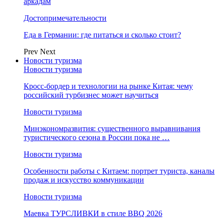
аркадам
Достопримечательности
Еда в Германии: где питаться и сколько стоит?
Prev
Next
Новости туризма
Новости туризма
Кросс-бордер и технологии на рынке Китая: чему
российский турбизнес может научиться
Новости туризма
Минэкономразвития: существенного выравнивания
туристического сезона в России пока не …
Новости туризма
Особенности работы с Китаем: портрет туриста, каналы
продаж и искусство коммуникации
Новости туризма
Маевка ТУРСЛИВКИ в стиле BBQ 2026