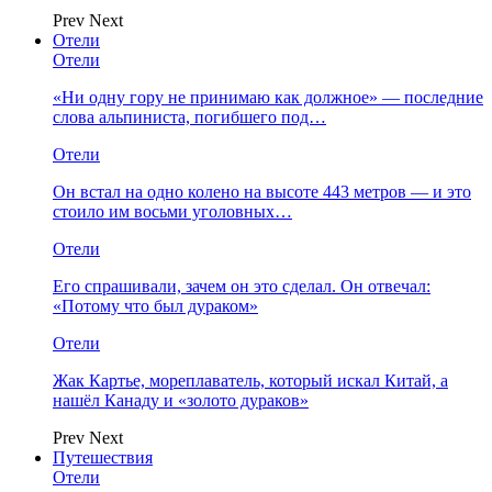
Prev
Next
Отели
Отели
«Ни одну гору не принимаю как должное» — последние
слова альпиниста, погибшего под…
Отели
Он встал на одно колено на высоте 443 метров — и это
стоило им восьми уголовных…
Отели
Его спрашивали, зачем он это сделал. Он отвечал:
«Потому что был дураком»
Отели
Жак Картье, мореплаватель, который искал Китай, а
нашёл Канаду и «золото дураков»
Prev
Next
Путешествия
Отели