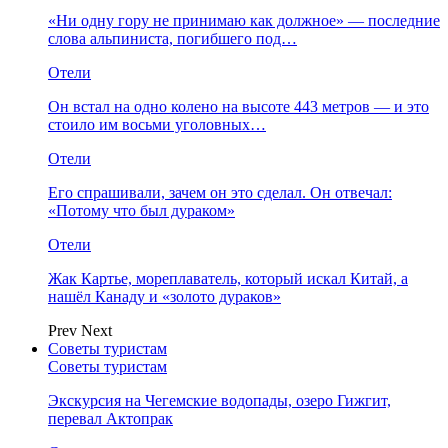
«Ни одну гору не принимаю как должное» — последние
слова альпиниста, погибшего под…
Отели
Он встал на одно колено на высоте 443 метров — и это
стоило им восьми уголовных…
Отели
Его спрашивали, зачем он это сделал. Он отвечал:
«Потому что был дураком»
Отели
Жак Картье, мореплаватель, который искал Китай, а
нашёл Канаду и «золото дураков»
Prev
Next
Советы туристам
Советы туристам
Экскурсия на Чегемские водопады, озеро Гижгит,
перевал Актопрак