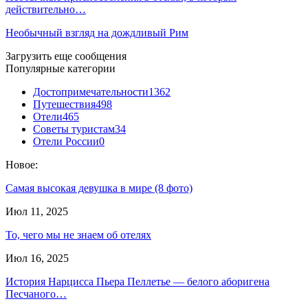
действительно…
Необычный взгляд на дождливый Рим
Загрузить еще сообщения
Популярные категории
Достопримечательности
1362
Путешествия
498
Отели
465
Советы туристам
34
Отели России
0
Новое:
Самая высокая девушка в мире (8 фото)
Июл 11, 2025
То, чего мы не знаем об отелях
Июл 16, 2025
История Нарцисса Пьера Пеллетье — белого аборигена
Песчаного…