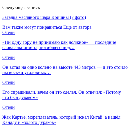
Следующая запись
Загадка масляного шара Кришны (7 фото)
Вам также могут понравиться
Еще от автора
Отели
«Ни одну гору не принимаю как должное» — последние
слова альпиниста, погибшего под…
Отели
Он встал на одно колено на высоте 443 метров — и это стоило
им восьми уголовных…
Отели
Его спрашивали, зачем он это сделал. Он отвечал: «Потому
что был дураком»
Отели
Жак Картье, мореплаватель, который искал Китай, а нашёл
Канаду и «золото дураков»