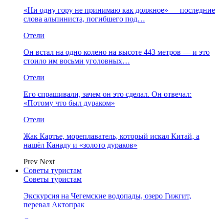
«Ни одну гору не принимаю как должное» — последние
слова альпиниста, погибшего под…
Отели
Он встал на одно колено на высоте 443 метров — и это
стоило им восьми уголовных…
Отели
Его спрашивали, зачем он это сделал. Он отвечал:
«Потому что был дураком»
Отели
Жак Картье, мореплаватель, который искал Китай, а
нашёл Канаду и «золото дураков»
Prev
Next
Советы туристам
Советы туристам
Экскурсия на Чегемские водопады, озеро Гижгит,
перевал Актопрак