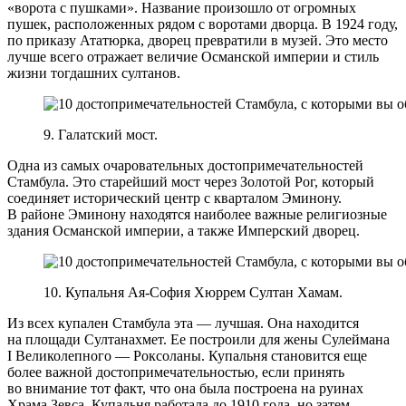
«ворота с пушками». Название произошло от огромных
пушек, расположенных рядом с воротами дворца. В 1924 году,
по приказу Ататюрка, дворец превратили в музей. Это место
лучше всего отражает величие Османской империи и стиль
жизни тогдашних султанов.
9. Галатский мост.
Одна из самых очаровательных достопримечательностей
Стамбула. Это старейший мост через Золотой Рог, который
соединяет исторический центр с кварталом Эминону.
В районе Эминону находятся наиболее важные религиозные
здания Османской империи, а также Имперский дворец.
10. Купальня Ая-София Хюррем Султан Хамам.
Из всех купален Стамбула эта — лучшая. Она находится
на площади Султанахмет. Ее построили для жены Сулеймана
I Великолепного — Роксоланы. Купальня становится еще
более важной достопримечательностью, если принять
во внимание тот факт, что она была построена на руинах
Храма Зевса. Купальня работала до 1910 года, но затем