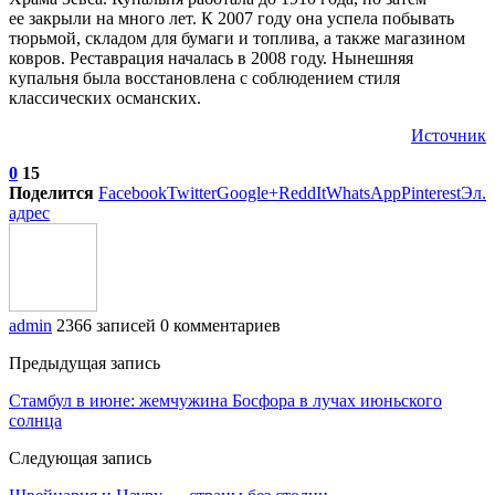
ее закрыли на много лет. К 2007 году она успела побывать
тюрьмой, складом для бумаги и топлива, а также магазином
ковров. Реставрация началась в 2008 году. Нынешняя
купальня была восстановлена с соблюдением стиля
классических османских.
Источник
0
15
Поделится
Facebook
Twitter
Google+
ReddIt
WhatsApp
Pinterest
Эл.
адрес
admin
2366 записей
0 комментариев
Предыдущая запись
Стамбул в июне: жемчужина Босфора в лучах июньского
солнца
Следующая запись