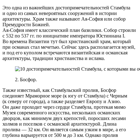
Это одна из важнейших достопримечательностей Стамбула
и одно из самых невероятных сооружений в истории
архитектуры. Храм также называют Ая-София или собор
Премудрости Божией.
Ая-София имеет классический план базилики. Собор строили
с 532 по 537 гг. по инициативе императора Юстиниана I.
Во времена Византии тут был христианский храм, который
при османах стал мечетью. Сейчас здесь располагается музей,
и под его куполом встречаются византийская и османская
архитектуры, традиции христианства и ислама.
2. Босфор.
Также известный, как Стамбульский пролив, Босфор
соединяет Мраморное море (к югу от Стамбула) с Черным
(к северу от города), а также разделяет Европу и Азию.
Он даже проходит через сердце Стамбула, протекая мимо
Музея современного искусства, нескольких османских
дворцов, как минимум двух крепостей, поросших лесами
холмов и поселков с османской архитектурой. Длина
пролива — 32 км. Он является самым узким в мире, а его
глубина варьируется от 500 м до 3 км. Однако пролив