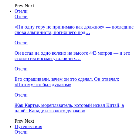
Prev
Next
Отели
Отели
«Ни одну гору не принимаю как должное» — последние
слова альпиниста, погибшего под…
Отели
Он встал на одно колено на высоте 443 метров — и это
стоило им восьми уголовных…
Отели
Его спрашивали, зачем он это сделал. Он отвечал:
«Потому что был дураком»
Отели
Жак Картье, мореплаватель, который искал Китай, а
нашёл Канаду и «золото дураков»
Prev
Next
Путешествия
Отели