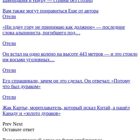
Швейцария и Науру — страны без столиц
Вам также могут понравиться
Еще от автора
Отели
«Ни одну гору не принимаю как должное» — последние
слова альпиниста, погибшего под…
Отели
Он встал на одно колено на высоте 443 метров — и это стоило
им восьми уголовных…
Отели
Его спрашивали, зачем он это сделал. Он отвечал: «Потому
что был дураком»
Отели
Жак Картье, мореплаватель, который искал Китай, а нашёл
Канаду и «золото дураков»
Prev
Next
Оставьте ответ