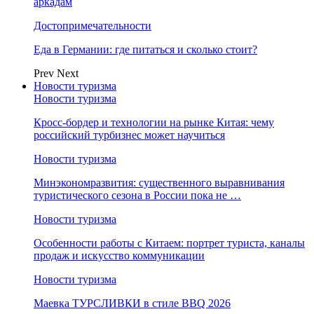
аркадам
Достопримечательности
Еда в Германии: где питаться и сколько стоит?
Prev
Next
Новости туризма
Новости туризма
Кросс-бордер и технологии на рынке Китая: чему
российский турбизнес может научиться
Новости туризма
Минэкономразвития: существенного выравнивания
туристического сезона в России пока не …
Новости туризма
Особенности работы с Китаем: портрет туриста, каналы
продаж и искусство коммуникации
Новости туризма
Маевка ТУРСЛИВКИ в стиле BBQ 2026