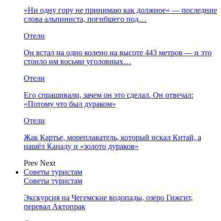
«Ни одну гору не принимаю как должное» — последние
слова альпиниста, погибшего под…
Отели
Он встал на одно колено на высоте 443 метров — и это
стоило им восьми уголовных…
Отели
Его спрашивали, зачем он это сделал. Он отвечал:
«Потому что был дураком»
Отели
Жак Картье, мореплаватель, который искал Китай, а
нашёл Канаду и «золото дураков»
Prev
Next
Советы туристам
Советы туристам
Экскурсия на Чегемские водопады, озеро Гижгит,
перевал Актопрак