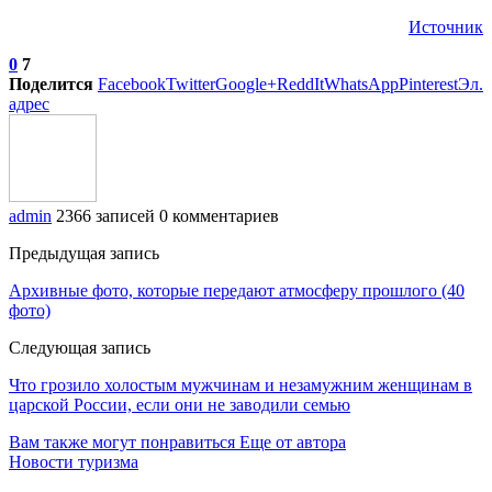
Источник
0
7
Поделится
Facebook
Twitter
Google+
ReddIt
WhatsApp
Pinterest
Эл.
адрес
admin
2366 записей
0 комментариев
Предыдущая запись
Архивные фото, которые передают атмосферу прошлого (40
фото)
Следующая запись
Что грозило холостым мужчинам и незамужним женщинам в
царской России, если они не заводили семью
Вам также могут понравиться
Еще от автора
Новости туризма