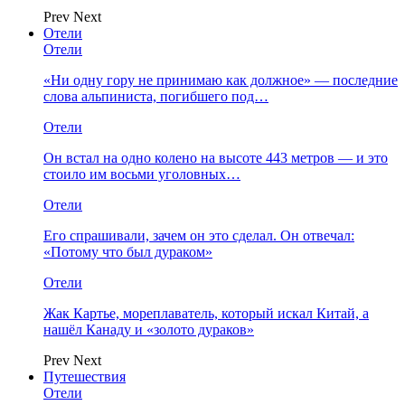
Prev
Next
Отели
Отели
«Ни одну гору не принимаю как должное» — последние
слова альпиниста, погибшего под…
Отели
Он встал на одно колено на высоте 443 метров — и это
стоило им восьми уголовных…
Отели
Его спрашивали, зачем он это сделал. Он отвечал:
«Потому что был дураком»
Отели
Жак Картье, мореплаватель, который искал Китай, а
нашёл Канаду и «золото дураков»
Prev
Next
Путешествия
Отели