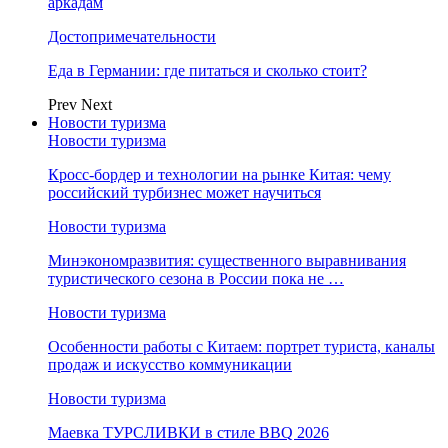
аркадам
Достопримечательности
Еда в Германии: где питаться и сколько стоит?
Prev
Next
Новости туризма
Новости туризма
Кросс-бордер и технологии на рынке Китая: чему
российский турбизнес может научиться
Новости туризма
Минэкономразвития: существенного выравнивания
туристического сезона в России пока не …
Новости туризма
Особенности работы с Китаем: портрет туриста, каналы
продаж и искусство коммуникации
Новости туризма
Маевка ТУРСЛИВКИ в стиле BBQ 2026