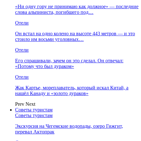
«Ни одну гору не принимаю как должное» — последние
слова альпиниста, погибшего под…
Отели
Он встал на одно колено на высоте 443 метров — и это
стоило им восьми уголовных…
Отели
Его спрашивали, зачем он это сделал. Он отвечал:
«Потому что был дураком»
Отели
Жак Картье, мореплаватель, который искал Китай, а
нашёл Канаду и «золото дураков»
Prev
Next
Советы туристам
Советы туристам
Экскурсия на Чегемские водопады, озеро Гижгит,
перевал Актопрак