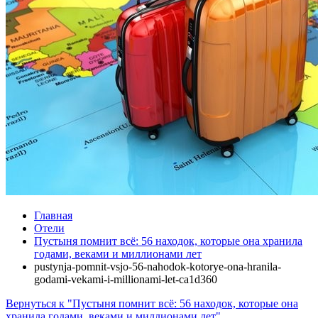
Главная
Отели
Пустыня помнит всё: 56 находок, которые она хранила
годами, веками и миллионами лет
pustynja-pomnit-vsjo-56-nahodok-kotorye-ona-hranila-
godami-vekami-i-millionami-let-ca1d360
Вернуться к "Пустыня помнит всё: 56 находок, которые она
хранила годами, веками и миллионами лет"