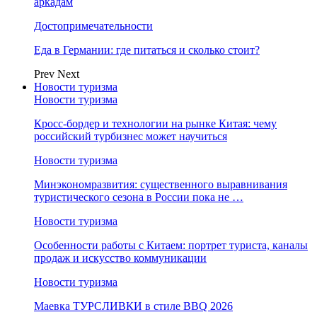
аркадам
Достопримечательности
Еда в Германии: где питаться и сколько стоит?
Prev
Next
Новости туризма
Новости туризма
Кросс-бордер и технологии на рынке Китая: чему
российский турбизнес может научиться
Новости туризма
Минэкономразвития: существенного выравнивания
туристического сезона в России пока не …
Новости туризма
Особенности работы с Китаем: портрет туриста, каналы
продаж и искусство коммуникации
Новости туризма
Маевка ТУРСЛИВКИ в стиле BBQ 2026