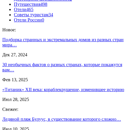
Путешествия
498
Отели
465
Советы туристам
34
Отели России
0
Новое:
Подборка странных и экстремальных домов из разных стран
мира…
Дек 27, 2024
30 необычных фактов о разных странах, которые покажутся
вам…
Фев 13, 2025
«Титаник» XII века: кораблекрушение, изменившее историю
Июл 28, 2025
Свежее:
Ледяной пляж Булуус, в существование которого сложно…
Июл 10, 2025