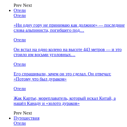
Prev
Next
Отели
Отели
«Ни одну гору не принимаю как должное» — последние
слова альпиниста, погибшего под…
Отели
Он встал на одно колено на высоте 443 метров — и это
стоило им восьми уголовных…
Отели
Его спрашивали, зачем он это сделал. Он отвечал:
«Потому что был дураком»
Отели
Жак Картье, мореплаватель, который искал Китай, а
нашёл Канаду и «золото дураков»
Prev
Next
Путешествия
Отели