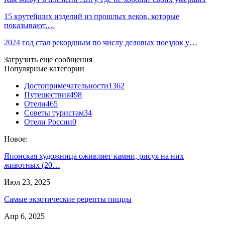
15 крутейших изделий из прошлых веков, которые
показывают,…
2024 год стал рекордным по числу деловых поездок у…
Загрузить еще сообщения
Популярные категории
Достопримечательности
1362
Путешествия
498
Отели
465
Советы туристам
34
Отели России
0
Новое:
Японская художница оживляет камни, рисуя на них
животных (20…
Июл 23, 2025
Самые экзотические рецепты пиццы
Апр 6, 2025