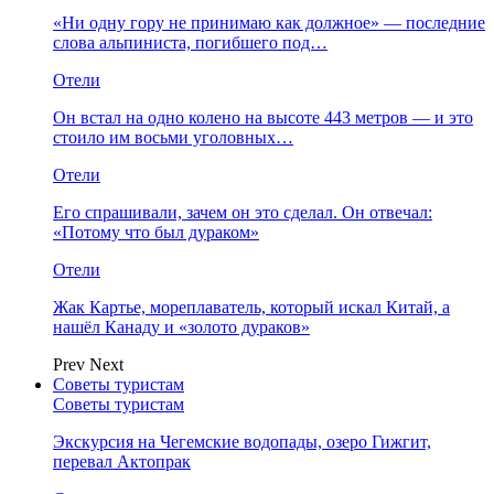
«Ни одну гору не принимаю как должное» — последние
слова альпиниста, погибшего под…
Отели
Он встал на одно колено на высоте 443 метров — и это
стоило им восьми уголовных…
Отели
Его спрашивали, зачем он это сделал. Он отвечал:
«Потому что был дураком»
Отели
Жак Картье, мореплаватель, который искал Китай, а
нашёл Канаду и «золото дураков»
Prev
Next
Советы туристам
Советы туристам
Экскурсия на Чегемские водопады, озеро Гижгит,
перевал Актопрак