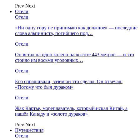
Prev
Next
Отели
Отели
«Ни одну гору не принимаю как должное» — последние
слова альпиниста, погибшего под…
Отели
Он встал на одно колено на высоте 443 метров — и это
стоило им восьми уголовных…
Отели
Его спрашивали, зачем он это сделал. Он отвечал:
«Потому что был дураком»
Отели
Жак Картье, мореплаватель, который искал Китай, а
нашёл Канаду и «золото дураков»
Prev
Next
Путешествия
Отели