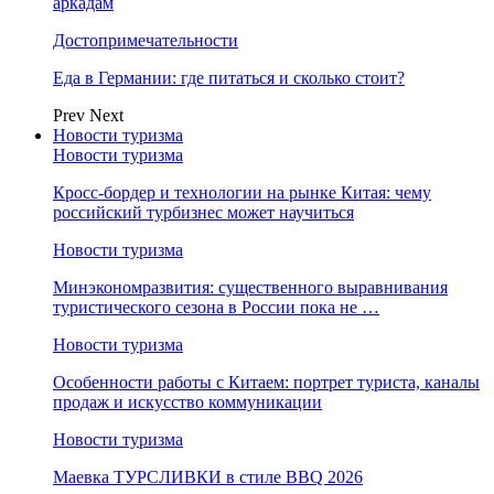
аркадам
Достопримечательности
Еда в Германии: где питаться и сколько стоит?
Prev
Next
Новости туризма
Новости туризма
Кросс-бордер и технологии на рынке Китая: чему
российский турбизнес может научиться
Новости туризма
Минэкономразвития: существенного выравнивания
туристического сезона в России пока не …
Новости туризма
Особенности работы с Китаем: портрет туриста, каналы
продаж и искусство коммуникации
Новости туризма
Маевка ТУРСЛИВКИ в стиле BBQ 2026