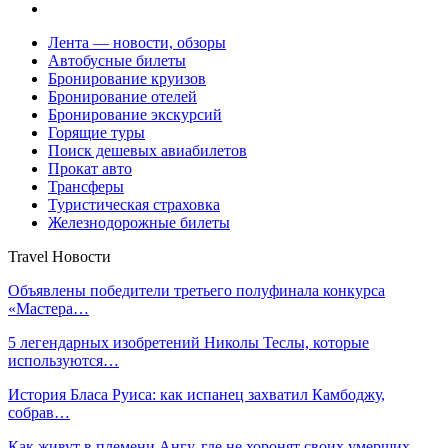
Лента — новости, обзоры
Автобусные билеты
Бронирование круизов
Бронирование отелей
Бронирование экскурсий
Горящие туры
Поиск дешевых авиабилетов
Прокат авто
Трансферы
Туристическая страховка
Железнодорожные билеты
Travel Новости
Объявлены победители третьего полуфинала конкурса
«Мастера…
5 легендарных изобретений Николы Теслы, которые
используются…
История Бласа Руиса: как испанец захватил Камбоджу,
собрав…
Как живут в племени Ангу, где не хоронят своих умерших