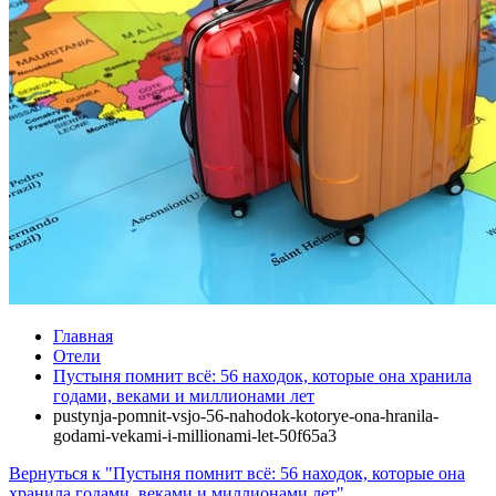
Главная
Отели
Пустыня помнит всё: 56 находок, которые она хранила
годами, веками и миллионами лет
pustynja-pomnit-vsjo-56-nahodok-kotorye-ona-hranila-
godami-vekami-i-millionami-let-50f65a3
Вернуться к "Пустыня помнит всё: 56 находок, которые она
хранила годами, веками и миллионами лет"