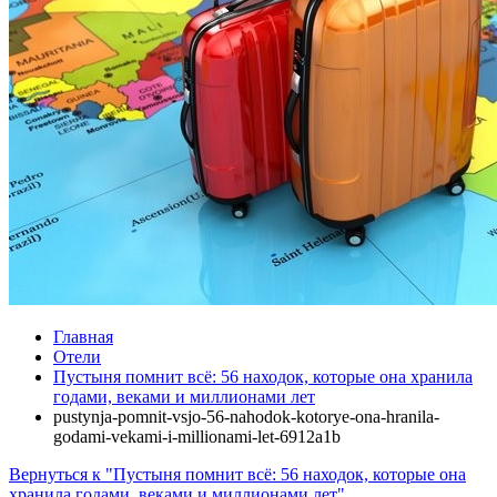
Главная
Отели
Пустыня помнит всё: 56 находок, которые она хранила
годами, веками и миллионами лет
pustynja-pomnit-vsjo-56-nahodok-kotorye-ona-hranila-
godami-vekami-i-millionami-let-6912a1b
Вернуться к "Пустыня помнит всё: 56 находок, которые она
хранила годами, веками и миллионами лет"