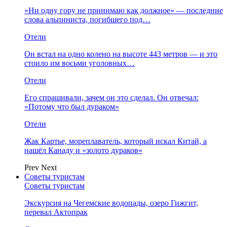
«Ни одну гору не принимаю как должное» — последние
слова альпиниста, погибшего под…
Отели
Он встал на одно колено на высоте 443 метров — и это
стоило им восьми уголовных…
Отели
Его спрашивали, зачем он это сделал. Он отвечал:
«Потому что был дураком»
Отели
Жак Картье, мореплаватель, который искал Китай, а
нашёл Канаду и «золото дураков»
Prev
Next
Советы туристам
Советы туристам
Экскурсия на Чегемские водопады, озеро Гижгит,
перевал Актопрак