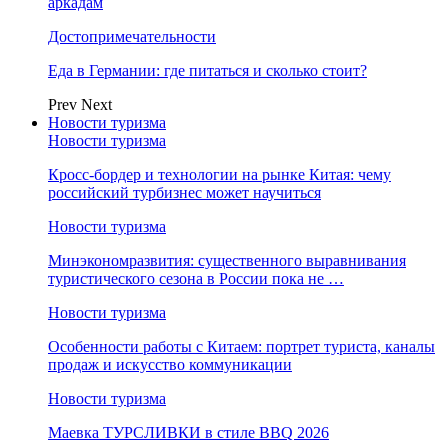
аркадам
Достопримечательности
Еда в Германии: где питаться и сколько стоит?
Prev
Next
Новости туризма
Новости туризма
Кросс-бордер и технологии на рынке Китая: чему
российский турбизнес может научиться
Новости туризма
Минэкономразвития: существенного выравнивания
туристического сезона в России пока не …
Новости туризма
Особенности работы с Китаем: портрет туриста, каналы
продаж и искусство коммуникации
Новости туризма
Маевка ТУРСЛИВКИ в стиле BBQ 2026