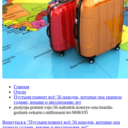
Главная
Отели
Пустыня помнит всё: 56 находок, которые она хранила
годами, веками и миллионами лет
pustynja-pomnit-vsjo-56-nahodok-kotorye-ona-hranila-
godami-vekami-i-millionami-let-9696195
Вернуться к "Пустыня помнит всё: 56 находок, которые она
хранила годами, веками и миллионами лет"