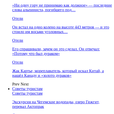
«Ни одну гору не принимаю как должное» — последние
слова альпиниста, погибшего под…
Отели
Он встал на одно колено на высоте 443 метров — и это
стоило им восьми уголовных…
Отели
Его спрашивали, зачем он это сделал. Он отвечал:
«Потому что был дураком»
Отели
Жак Картье, мореплаватель, который искал Китай, а
нашёл Канаду и «золото дураков»
Prev
Next
Советы туристам
Советы туристам
Экскурсия на Чегемские водопады, озеро Гижгит,
перевал Актопрак