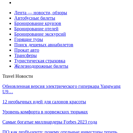
Лента — новости, обзоры
Автобусные билеты
Бронирование круизов
Бронирование отелей
Бронирование экскурсий
Горящие туры
Поиск дешевых авиабилетов
Прокат авто
Трансферы
Туристическая страховка
Железнодорожные билеты
Travel Новости
Обновленная версия электрического гиперкара Yangwang
U9…
12 необычных идей для салонов красоты
Уровень комфорта в норвежских тюрьмах
Самые богатые миллиардеры Forbes 2023 года
ПО как profit-центр: почему отельные инвесторы теперь…