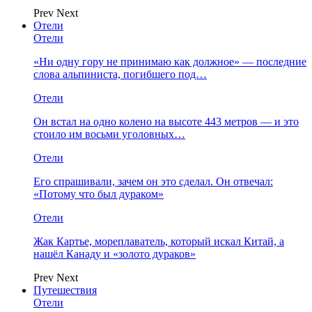
Prev
Next
Отели
Отели
«Ни одну гору не принимаю как должное» — последние
слова альпиниста, погибшего под…
Отели
Он встал на одно колено на высоте 443 метров — и это
стоило им восьми уголовных…
Отели
Его спрашивали, зачем он это сделал. Он отвечал:
«Потому что был дураком»
Отели
Жак Картье, мореплаватель, который искал Китай, а
нашёл Канаду и «золото дураков»
Prev
Next
Путешествия
Отели