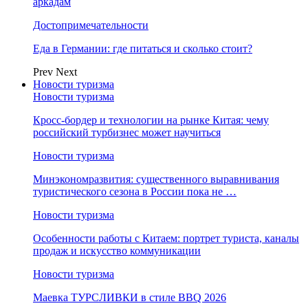
аркадам
Достопримечательности
Еда в Германии: где питаться и сколько стоит?
Prev
Next
Новости туризма
Новости туризма
Кросс-бордер и технологии на рынке Китая: чему
российский турбизнес может научиться
Новости туризма
Минэкономразвития: существенного выравнивания
туристического сезона в России пока не …
Новости туризма
Особенности работы с Китаем: портрет туриста, каналы
продаж и искусство коммуникации
Новости туризма
Маевка ТУРСЛИВКИ в стиле BBQ 2026