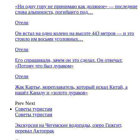
«Ни одну гору не принимаю как должное» — последние
слова альпиниста, погибшего под…
Отели
Он встал на одно колено на высоте 443 метров — и это
стоило им восьми уголовных…
Отели
Его спрашивали, зачем он это сделал. Он отвечал:
«Потому что был дураком»
Отели
Жак Картье, мореплаватель, который искал Китай, а
нашёл Канаду и «золото дураков»
Prev
Next
Советы туристам
Советы туристам
Экскурсия на Чегемские водопады, озеро Гижгит,
перевал Актопрак