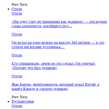
Prev
Next
Отели
Отели
«Ни одну гору не принимаю как должное» — последние
слова альпиниста, погибшего под…
Отели
Он встал на одно колено на высоте 443 метров — и это
стоило им восьми уголовных…
Отели
Его спрашивали, зачем он это сделал. Он отвечал:
«Потому что был дураком»
Отели
Жак Картье, мореплаватель, который искал Китай, а
нашёл Канаду и «золото дураков»
Prev
Next
Путешествия
Отели