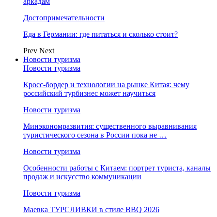
аркадам
Достопримечательности
Еда в Германии: где питаться и сколько стоит?
Prev
Next
Новости туризма
Новости туризма
Кросс-бордер и технологии на рынке Китая: чему
российский турбизнес может научиться
Новости туризма
Минэкономразвития: существенного выравнивания
туристического сезона в России пока не …
Новости туризма
Особенности работы с Китаем: портрет туриста, каналы
продаж и искусство коммуникации
Новости туризма
Маевка ТУРСЛИВКИ в стиле BBQ 2026