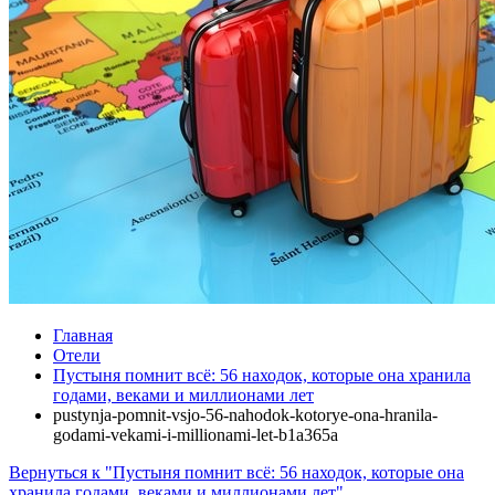
Главная
Отели
Пустыня помнит всё: 56 находок, которые она хранила
годами, веками и миллионами лет
pustynja-pomnit-vsjo-56-nahodok-kotorye-ona-hranila-
godami-vekami-i-millionami-let-b1a365a
Вернуться к "Пустыня помнит всё: 56 находок, которые она
хранила годами, веками и миллионами лет"