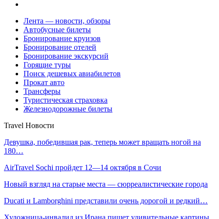
Лента — новости, обзоры
Автобусные билеты
Бронирование круизов
Бронирование отелей
Бронирование экскурсий
Горящие туры
Поиск дешевых авиабилетов
Прокат авто
Трансферы
Туристическая страховка
Железнодорожные билеты
Travel Новости
Девушка, победившая рак, теперь может вращать ногой на
180…
AirTravel Sochi пройдет 12—14 октября в Сочи
Новый взгляд на старые места — сюрреалистические города
Ducati и Lamborghini представили очень дорогой и редкий…
Художница-инвалид из Ирана пишет удивительные картины