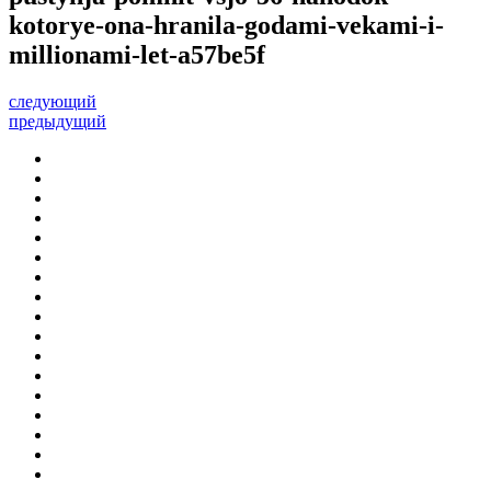
kotorye-ona-hranila-godami-vekami-i-
millionami-let-a57be5f
следующий
предыдущий