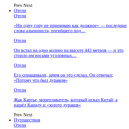
Prev
Next
Отели
Отели
«Ни одну гору не принимаю как должное» — последние
слова альпиниста, погибшего под…
Отели
Он встал на одно колено на высоте 443 метров — и это
стоило им восьми уголовных…
Отели
Его спрашивали, зачем он это сделал. Он отвечал:
«Потому что был дураком»
Отели
Жак Картье, мореплаватель, который искал Китай, а
нашёл Канаду и «золото дураков»
Prev
Next
Путешествия
Отели