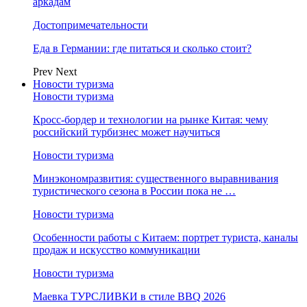
аркадам
Достопримечательности
Еда в Германии: где питаться и сколько стоит?
Prev
Next
Новости туризма
Новости туризма
Кросс-бордер и технологии на рынке Китая: чему
российский турбизнес может научиться
Новости туризма
Минэкономразвития: существенного выравнивания
туристического сезона в России пока не …
Новости туризма
Особенности работы с Китаем: портрет туриста, каналы
продаж и искусство коммуникации
Новости туризма
Маевка ТУРСЛИВКИ в стиле BBQ 2026