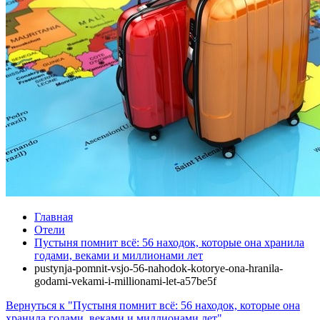
Главная
Отели
Пустыня помнит всё: 56 находок, которые она хранила
годами, веками и миллионами лет
pustynja-pomnit-vsjo-56-nahodok-kotorye-ona-hranila-
godami-vekami-i-millionami-let-a57be5f
Вернуться к "Пустыня помнит всё: 56 находок, которые она
хранила годами, веками и миллионами лет"