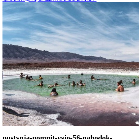
pustynja-pomnit-vsjo-56-nahodok-