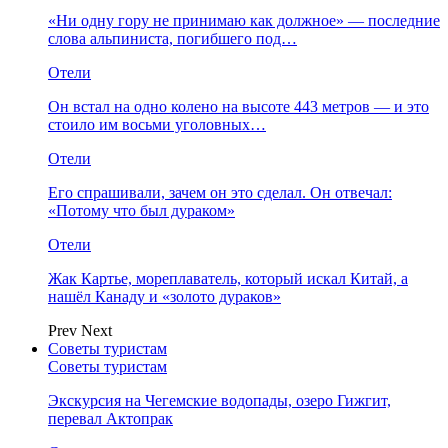
«Ни одну гору не принимаю как должное» — последние
слова альпиниста, погибшего под…
Отели
Он встал на одно колено на высоте 443 метров — и это
стоило им восьми уголовных…
Отели
Его спрашивали, зачем он это сделал. Он отвечал:
«Потому что был дураком»
Отели
Жак Картье, мореплаватель, который искал Китай, а
нашёл Канаду и «золото дураков»
Prev
Next
Советы туристам
Советы туристам
Экскурсия на Чегемские водопады, озеро Гижгит,
перевал Актопрак