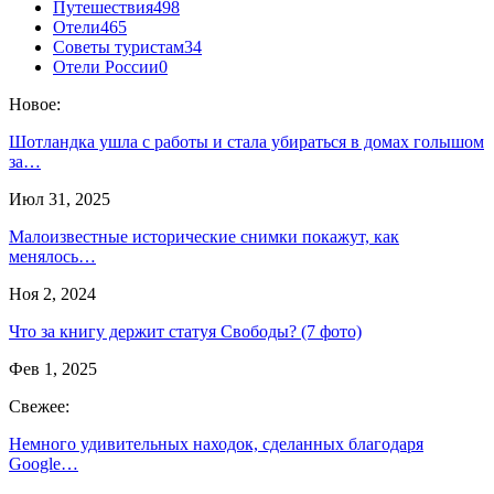
Путешествия
498
Отели
465
Советы туристам
34
Отели России
0
Новое:
Шотландка ушла с работы и стала убираться в домах голышом
за…
Июл 31, 2025
Малоизвестные исторические снимки покажут, как
менялось…
Ноя 2, 2024
Что за книгу держит статуя Свободы? (7 фото)
Фев 1, 2025
Свежее:
Немного удивительных находок, сделанных благодаря
Google…