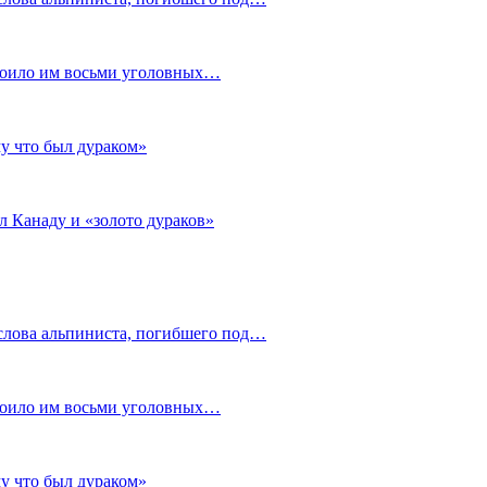
стоило им восьми уголовных…
му что был дураком»
л Канаду и «золото дураков»
слова альпиниста, погибшего под…
стоило им восьми уголовных…
му что был дураком»