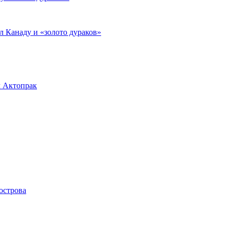
л Канаду и «золото дураков»
л Актопрак
острова