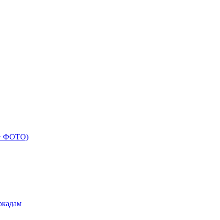
 + ФОТО)
ркадам