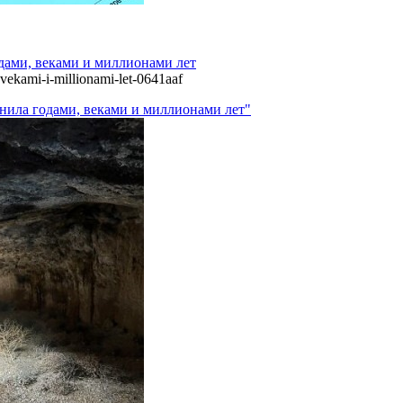
одами, веками и миллионами лет
vekami-i-millionami-let-0641aaf
анила годами, веками и миллионами лет"