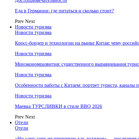
Достопримечательности
Еда в Германии: где питаться и сколько стоит?
Prev
Next
Новости туризма
Новости туризма
Кросс-бордер и технологии на рынке Китая: чему россий
Новости туризма
Минэкономразвития: существенного выравнивания турист
Новости туризма
Особенности работы с Китаем: портрет туриста, каналы
Новости туризма
Маевка ТУРСЛИВКИ в стиле BBQ 2026
Prev
Next
Отели
Отели
«Ни одну гору не принимаю как должное» — последние 