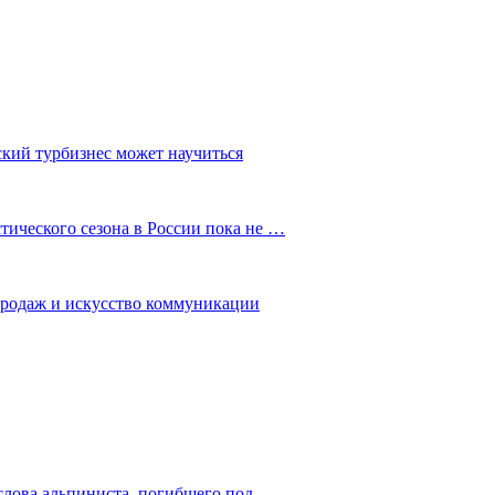
ский турбизнес может научиться
ического сезона в России пока не …
 продаж и искусство коммуникации
слова альпиниста, погибшего под…