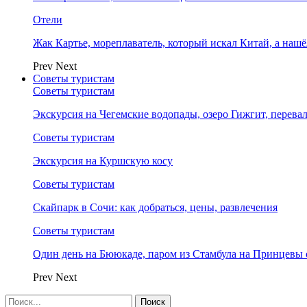
Отели
Жак Картье, мореплаватель, который искал Китай, а нашё
Prev
Next
Советы туристам
Советы туристам
Экскурсия на Чегемские водопады, озеро Гижгит, перева
Советы туристам
Экскурсия на Куршскую косу
Советы туристам
Скайпарк в Сочи: как добраться, цены, развлечения
Советы туристам
Один день на Бююкаде, паром из Стамбула на Принцевы 
Prev
Next