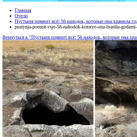
Главная
Отели
Пустыня помнит всё: 56 находок, которые она хранила г
pustynja-pomnit-vsjo-56-nahodok-kotorye-ona-hranila-godami-
Вернуться к "Пустыня помнит всё: 56 находок, которые она хр