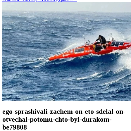
ego-sprashivali-zachem-on-eto-sdelal-on-
otvechal-potomu-chto-byl-durakom-
be79808