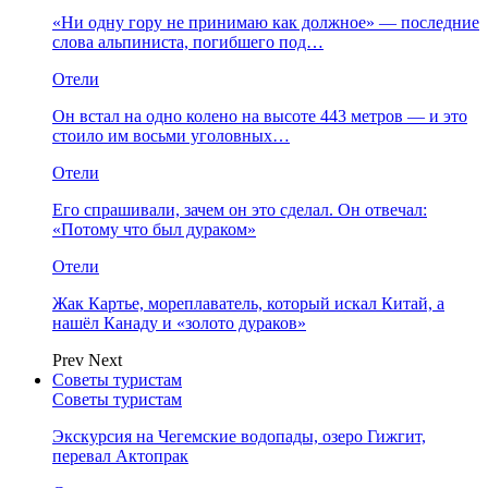
«Ни одну гору не принимаю как должное» — последние
слова альпиниста, погибшего под…
Отели
Он встал на одно колено на высоте 443 метров — и это
стоило им восьми уголовных…
Отели
Его спрашивали, зачем он это сделал. Он отвечал:
«Потому что был дураком»
Отели
Жак Картье, мореплаватель, который искал Китай, а
нашёл Канаду и «золото дураков»
Prev
Next
Советы туристам
Советы туристам
Экскурсия на Чегемские водопады, озеро Гижгит,
перевал Актопрак