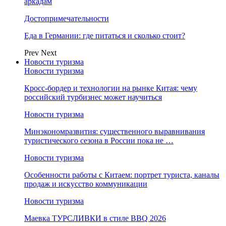
аркадам
Достопримечательности
Еда в Германии: где питаться и сколько стоит?
Prev
Next
Новости туризма
Новости туризма
Кросс-бордер и технологии на рынке Китая: чему
российский турбизнес может научиться
Новости туризма
Минэкономразвития: существенного выравнивания
туристического сезона в России пока не …
Новости туризма
Особенности работы с Китаем: портрет туриста, каналы
продаж и искусство коммуникации
Новости туризма
Маевка ТУРСЛИВКИ в стиле BBQ 2026