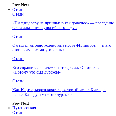
Prev
Next
Отели
Отели
«Ни одну гору не принимаю как должное» — последние
слова альпиниста, погибшего под…
Отели
Он встал на одно колено на высоте 443 метров — и это
стоило им восьми уголовных…
Отели
Его спрашивали, зачем он это сделал. Он отвечал:
«Потому что был дураком»
Отели
Жак Картье, мореплаватель, который искал Китай, а
нашёл Канаду и «золото дураков»
Prev
Next
Путешествия
Отели