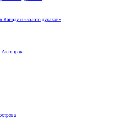
л Канаду и «золото дураков»
л Актопрак
острова