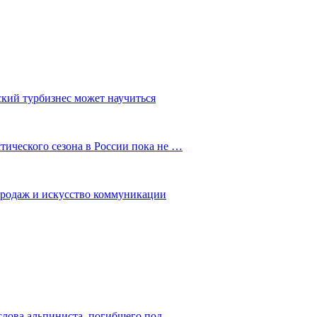
ский турбизнес может научиться
ического сезона в России пока не …
 продаж и искусство коммуникации
слова альпиниста, погибшего под…