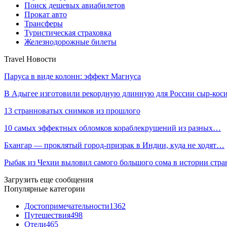
Поиск дешевых авиабилетов
Прокат авто
Трансферы
Туристическая страховка
Железнодорожные билеты
Travel Новости
Паруса в виде колонн: эффект Магнуса
В Адыгее изготовили рекордную длинную для России сыр-кос
13 странноватых снимков из прошлого
10 самых эффектных обломков кораблекрушений из разных…
Бхангар — проклятый город-призрак в Индии, куда не ходят…
Рыбак из Чехии выловил самого большого сома в истории стр
Загрузить еще сообщения
Популярные категории
Достопримечательности
1362
Путешествия
498
Отели
465