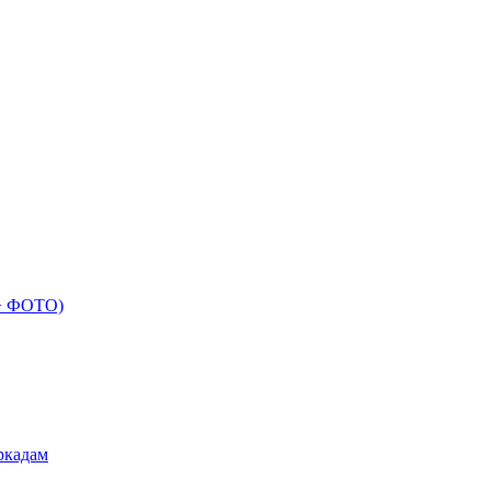
 + ФОТО)
ркадам