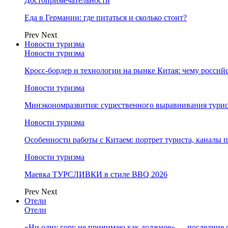
Достопримечательности
Еда в Германии: где питаться и сколько стоит?
Prev
Next
Новости туризма
Новости туризма
Кросс-бордер и технологии на рынке Китая: чему россий
Новости туризма
Минэкономразвития: существенного выравнивания турист
Новости туризма
Особенности работы с Китаем: портрет туриста, каналы
Новости туризма
Маевка ТУРСЛИВКИ в стиле BBQ 2026
Prev
Next
Отели
Отели
«Ни одну гору не принимаю как должное» — последние 