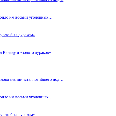
стоило им восьми уголовных…
му что был дураком»
л Канаду и «золото дураков»
слова альпиниста, погибшего под…
стоило им восьми уголовных…
му что был дураком»