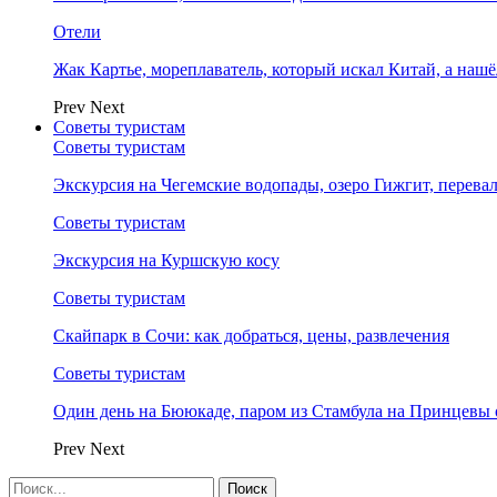
Отели
Жак Картье, мореплаватель, который искал Китай, а нашё
Prev
Next
Советы туристам
Советы туристам
Экскурсия на Чегемские водопады, озеро Гижгит, перева
Советы туристам
Экскурсия на Куршскую косу
Советы туристам
Скайпарк в Сочи: как добраться, цены, развлечения
Советы туристам
Один день на Бююкаде, паром из Стамбула на Принцевы 
Prev
Next