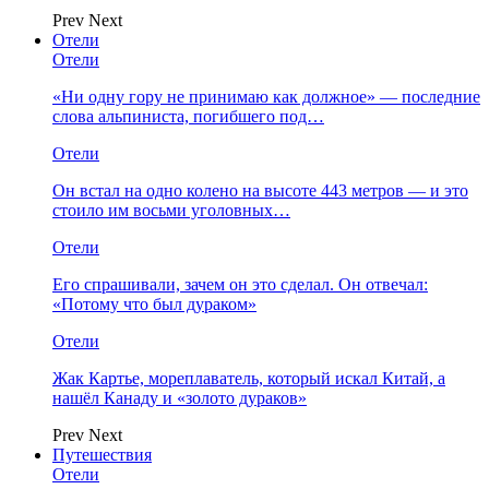
Prev
Next
Отели
Отели
«Ни одну гору не принимаю как должное» — последние
слова альпиниста, погибшего под…
Отели
Он встал на одно колено на высоте 443 метров — и это
стоило им восьми уголовных…
Отели
Его спрашивали, зачем он это сделал. Он отвечал:
«Потому что был дураком»
Отели
Жак Картье, мореплаватель, который искал Китай, а
нашёл Канаду и «золото дураков»
Prev
Next
Путешествия
Отели