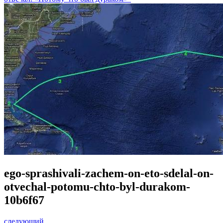
ego-sprashivali-zachem-on-eto-sdelal-on-
otvechal-potomu-chto-byl-durakom-
10b6f67
следующий