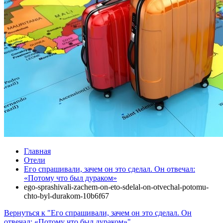
Главная
Отели
Его спрашивали, зачем он это сделал. Он отвечал:
«Потому что был дураком»
ego-sprashivali-zachem-on-eto-sdelal-on-otvechal-potomu-
chto-byl-durakom-10b6f67
Вернуться к "Его спрашивали, зачем он это сделал. Он
отвечал: «Потому что был дураком»"