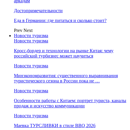
аркадам
Достопримечательности
Еда в Германии: где питаться и сколько стоит?
Prev
Next
Новости туризма
Новости туризма
Кросс-бордер и технологии на рынке Китая: чему
российский турбизнес может научиться
Новости туризма
Минэкономразвития: существенного выравнивания
туристического сезона в России пока не …
Новости туризма
Особенности работы с Китаем: портрет туриста, каналы
продаж и искусство коммуникации
Новости туризма
Маевка ТУРСЛИВКИ в стиле BBQ 2026