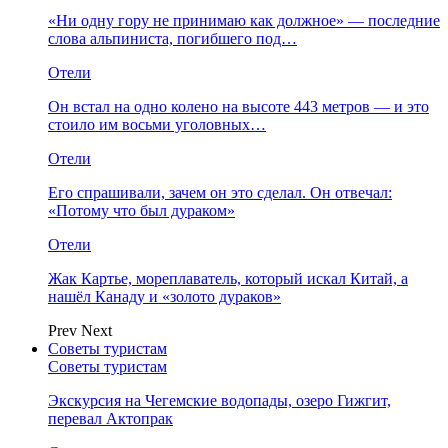
«Ни одну гору не принимаю как должное» — последние
слова альпиниста, погибшего под…
Отели
Он встал на одно колено на высоте 443 метров — и это
стоило им восьми уголовных…
Отели
Его спрашивали, зачем он это сделал. Он отвечал:
«Потому что был дураком»
Отели
Жак Картье, мореплаватель, который искал Китай, а
нашёл Канаду и «золото дураков»
Prev
Next
Советы туристам
Советы туристам
Экскурсия на Чегемские водопады, озеро Гижгит,
перевал Актопрак