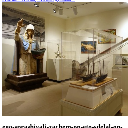
ego-sprashivali-zachem-on-eto-sdelal-on-