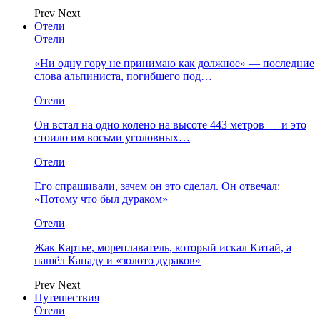
Prev
Next
Отели
Отели
«Ни одну гору не принимаю как должное» — последние
слова альпиниста, погибшего под…
Отели
Он встал на одно колено на высоте 443 метров — и это
стоило им восьми уголовных…
Отели
Его спрашивали, зачем он это сделал. Он отвечал:
«Потому что был дураком»
Отели
Жак Картье, мореплаватель, который искал Китай, а
нашёл Канаду и «золото дураков»
Prev
Next
Путешествия
Отели