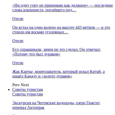
«Ни одну гору не принимаю как должное» — последние
слова альпиниста, погибшего под…
Отели
Он встал на одно колено на высоте 443 метров — и это
стоило им восьми уголовных…
Отели
Его спрашивали, зачем он это сделал. Он отвечал:
«Потому что был дураком»
Отели
Жак Картье, мореплаватель, который искал Китай, а
нашёл Канаду и «золото дураков»
Prev
Next
Советы туристам
Советы туристам
Экскурсия на Чегемские водопады, озеро Гижгит,
перевал Актопрак