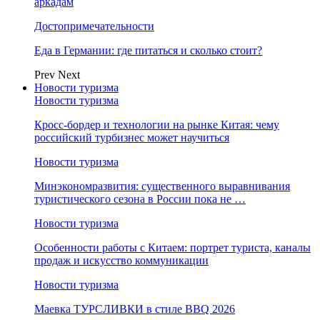
аркадам
Достопримечательности
Еда в Германии: где питаться и сколько стоит?
Prev
Next
Новости туризма
Новости туризма
Кросс-бордер и технологии на рынке Китая: чему
российский турбизнес может научиться
Новости туризма
Минэкономразвития: существенного выравнивания
туристического сезона в России пока не …
Новости туризма
Особенности работы с Китаем: портрет туриста, каналы
продаж и искусство коммуникации
Новости туризма
Маевка ТУРСЛИВКИ в стиле BBQ 2026