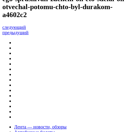
otvechal-potomu-chto-byl-durakom-
a4602c2
следующий
предыдущий
Лента — новости, обзоры