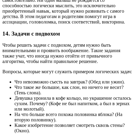
самостоятельно. Ни один малыш не рождается со
способностью логически мыслить, это исключительно
приобретенный навык, который нужно развивать с самого
детства. В этом педагогам и родителям помогут игра в
ассоциации, головоломка, поиск соответствий, викторина.
14. Задачи с подвохом
Чтобы решить задачи с подвохом, детям нужно быть
внимательными и проявить воображение. Такие задания
также учат, что иногда нужно отойти от привычного
алгоритма, чтобы найти правильное решение.
Вопросы, которые могут служить примером логических задач:
Что невозможно съесть на завтрак? (Обед или ужин).
Что такое же большое, как слон, но ничего не весит?
(Тень слона).
Девушка уронила в кофе кольцо, но украшение осталось
сухим. Почему? (Кофе не был напитком, а был в зернах
или молотый).
На что больше всего похожа половинка яблока? (На
вторую половинку).
Какое изобретение позволяет смотреть сквозь стены?
(Окно).