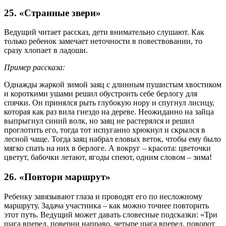
25. «Странные звери»
Ведущий читает рассказ, дети внимательно слушают. Как
только ребенок замечает неточности в повествовании, то
сразу хлопает в ладоши.
Пример рассказа:
Однажды жаркой зимой заяц с длинным пушистым хвостиком
и короткими ушами решил обустроить себе берлогу для
спячки. Он принялся рыть глубокую нору и спугнул лисицу,
которая как раз вила гнездо на дереве. Неожиданно на зайца
выпрыгнул синий волк, но заяц не растерялся и решил
проглотить его, тогда тот испуганно хрюкнул и скрылся в
лесной чаще. Тогда заяц набрал еловых веток, чтобы ему было
мягко спать на них в берлоге. А вокруг – красота: цветочки
цветут, бабочки летают, ягоды спеют, одним словом – зима!
26. «Повтори маршрут»
Ребенку завязывают глаза и проводят его по несложному
маршруту. Задача участника – как можно точнее повторить
этот путь. Ведущий может давать словесные подсказки: «Три
шага вперед, поверни направо, четыре шага вперед, поворот