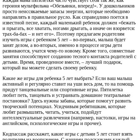
Каждая мама пятилетки часто чувствует себя так же, как
героиня мультфильма «Обезьянки, вперед!». У дошкольников
просто неиссякаемые запасы энергии, которые необходимо
направлять в правильное русло. Как справедливо поется в
известной песне, каждый маленький ребенок должен «бежать
и прыгать, все хватать, ногами дрыгать, а иначе он взорвется:
трах-ба-бах – и нет его». Поэтому предлагаем родителям
изучить игры с ребенком 5 лет – во-первых, малыш будет
занят делом, а во-вторых, именно в процессе игры дети
развиваются, учатся чему-то новому. Кроме того, совместные
занятия способствуют созданию тесного контакта родителей с
детьми. Время, проведенное вместе, – лучший подарок,
который вы можете сделать своему ребенку.
Какие же игры для ребенка 5 лет выбрать? Если ваш малыш
активный и регулярно ставит на уши весь дом, то на помощь
придут танцевальные или спортивные игры. Пятилетка
любит петь, танцевать и устраивать домашние театральные
постановки? Здесь нужны забавы, которые помогут развить
творческий потенциал. Усидчивым ребятишкам, которые
любят размышлять, читать, учиться, подойдут
интеллектуальные развлечения (например, настолки, игры на
английском, психологические игры и прочее).
Кидпассаж расскажет, какие игры с детьми 5 лет стоит взять
родителям на вооружение. С нашими подсказками каждый