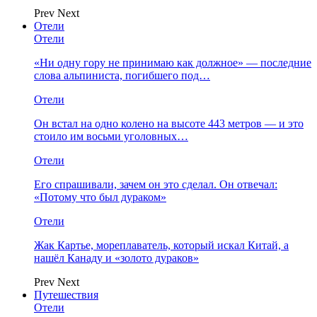
Prev
Next
Отели
Отели
«Ни одну гору не принимаю как должное» — последние
слова альпиниста, погибшего под…
Отели
Он встал на одно колено на высоте 443 метров — и это
стоило им восьми уголовных…
Отели
Его спрашивали, зачем он это сделал. Он отвечал:
«Потому что был дураком»
Отели
Жак Картье, мореплаватель, который искал Китай, а
нашёл Канаду и «золото дураков»
Prev
Next
Путешествия
Отели