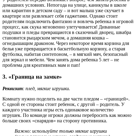
домашних условиях. Непогода на улице, каникулы в школе
или карантин в детском саду – и вот малыш уже скучает в
квартире или развлекает себя гаджетами. Однако стоит
родителям подключить фантазию и вовлечь ребенка в игровой
процесс, как скука мгновенно улетучивается! Диванные
подушки и пледы превращаются в сказочный дворец, швабра
становится рыцарским мечом, а домашняя кошка –
огнедышащим драконом. Через некоторое время корзина для
белья уже превращается в баскетбольную корзину, а старая
футболка, набитая синтепоном, – в мягкий мяч, безопасный
для зеркал и мебели. Чем занять дома ребенка 5 лет – не
проблема для креативных мам и пап!
3. «Граница на замке»
Реквизит
: плед, мягкие игрушки.
Комнату нужно поделить на две части пледом – «границей».
С одной ее стороны стоит ребенок, с другой – родитель. У
каждого участника игры есть одинаковое количество
игрушек. По команде игроки должны перебросить как можно
больше своих «снарядов» на сторону противника.
Важно: используйте только мягкие игрушки