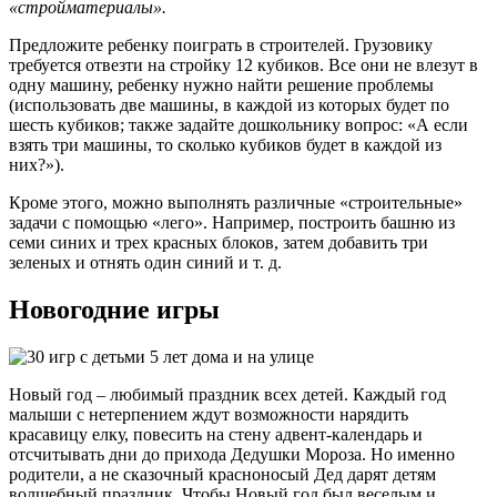
«стройматериалы».
Предложите ребенку поиграть в строителей. Грузовику
требуется отвезти на стройку 12 кубиков. Все они не влезут в
одну машину, ребенку нужно найти решение проблемы
(использовать две машины, в каждой из которых будет по
шесть кубиков; также задайте дошкольнику вопрос: «А если
взять три машины, то сколько кубиков будет в каждой из
них?»).
Кроме этого, можно выполнять различные «строительные»
задачи с помощью «лего». Например, построить башню из
семи синих и трех красных блоков, затем добавить три
зеленых и отнять один синий и т. д.
Новогодние игры
Новый год – любимый праздник всех детей. Каждый год
малыши с нетерпением ждут возможности нарядить
красавицу елку, повесить на стену адвент-календарь и
отсчитывать дни до прихода Дедушки Мороза. Но именно
родители, а не сказочный красноносый Дед дарят детям
волшебный праздник. Чтобы Новый год был веселым и