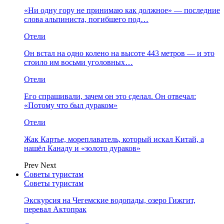
«Ни одну гору не принимаю как должное» — последние
слова альпиниста, погибшего под…
Отели
Он встал на одно колено на высоте 443 метров — и это
стоило им восьми уголовных…
Отели
Его спрашивали, зачем он это сделал. Он отвечал:
«Потому что был дураком»
Отели
Жак Картье, мореплаватель, который искал Китай, а
нашёл Канаду и «золото дураков»
Prev
Next
Советы туристам
Советы туристам
Экскурсия на Чегемские водопады, озеро Гижгит,
перевал Актопрак