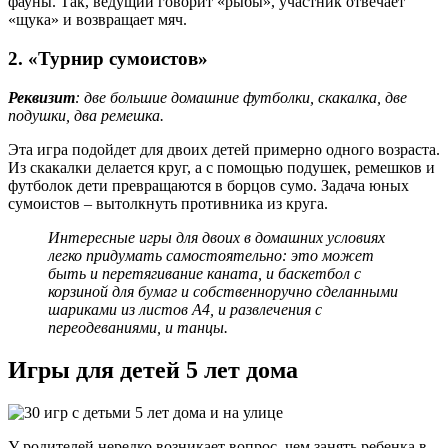
фауны. Так, ведущий говорит «рыбы», участник отвечает
«щука» и возвращает мяч.
2. «Турнир сумоистов»
Реквизит
: две большие домашние футболки, скакалка, две
подушки, два ремешка.
Эта игра подойдет для двоих детей примерно одного возраста.
Из скакалки делается круг, а с помощью подушек, ремешков и
футболок дети превращаются в борцов сумо. Задача юных
сумоистов – вытолкнуть противника из круга.
Интересные игры для двоих в домашних условиях
легко придумать самостоятельно: это может
быть и перетягивание каната, и баскетбол с
корзиной для бумаг и собственноручно сделанными
шариками из листов А4, и развлечения с
переодеваниями, и танцы.
Игры для детей 5 лет дома
У родителей нередко возникает вопрос, чем занять ребенка в