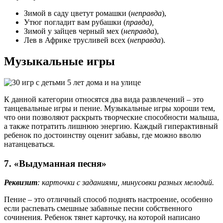
Зимой в саду цветут ромашки (
неправда
),
Утюг погладит вам рубашки (
правда),
Зимой у зайцев черный мех (
неправда
),
Лев в Африке трусливей всех (
неправда
).
Музыкальные игры
К данной категории относятся два вида развлечений – это
танцевальные игры и пение. Музыкальные игры хороши тем,
что они позволяют раскрыть творческие способности малыша,
а также потратить лишнюю энергию. Каждый гиперактивный
ребенок по достоинству оценит забавы, где можно вволю
натанцеваться.
7. «Выдуманная песня»
Реквизит
: карточки с заданиями, минусовки разных мелодий.
Пение – это отличный способ поднять настроение, особенно
если распевать смешные забавные песни собственного
сочинения. Ребенок тянет карточку, на которой написано