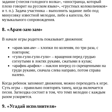
задание («песня голодного волка», «иностранца, который
плохо говорит на русском языке», «грустных колокольчиков»
и т. п.). Задача участника – выполнить задание либо под
минусовку известной мелодии, либо а капелла, без
музыкального сопровождения.
8. «Арам-зам-зам»
В начале игры родитель показывает движения:
«арам-зам-ам» – хлопки по коленям, по три раза, с
повтором;
«гули-гули-гули-гули» – вращения перед грудью
согнутыми в локтях руками, сжатыми в кулак;
«арафик-арафик» – наклон вперед со скрещенными на
груди руками, сначала слева направо, потом справа
налево.
Когда ребенок запомнит движения, можно переходить к игре.
Суть игры – правильно повторять танец, когда включается
песня. Загвоздка состоит в том, что темп мелодии с каждым
разом ускоряется.
9. «Угадай исполнителя»