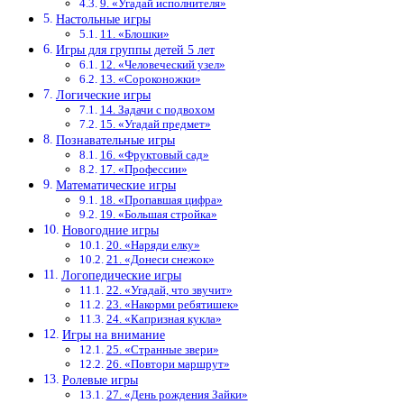
9. «Угадай исполнителя»
Настольные игры
11. «Блошки»
Игры для группы детей 5 лет
12. «Человеческий узел»
13. «Сороконожки»
Логические игры
14. Задачи с подвохом
15. «Угадай предмет»
Познавательные игры
16. «Фруктовый сад»
17. «Профессии»
Математические игры
18. «Пропавшая цифра»
19. «Большая стройка»
Новогодние игры
20. «Наряди елку»
21. «Донеси снежок»
Логопедические игры
22. «Угадай, что звучит»
23. «Накорми ребятишек»
24. «Капризная кукла»
Игры на внимание
25. «Странные звери»
26. «Повтори маршрут»
Ролевые игры
27. «День рождения Зайки»