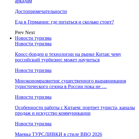
аркадам
Достопримечательности
Еда в Германии: где питаться и сколько стоит?
Prev
Next
Новости туризма
Новости туризма
Кросс-бордер и технологии на рынке Китая: чему
российский турбизнес может научиться
Новости туризма
Минэкономразвития: существенного выравнивания
туристического сезона в России пока не …
Новости туризма
Особенности работы с Китаем: портрет туриста, каналы
продаж и искусство коммуникации
Новости туризма
Маевка ТУРСЛИВКИ в стиле BBQ 2026