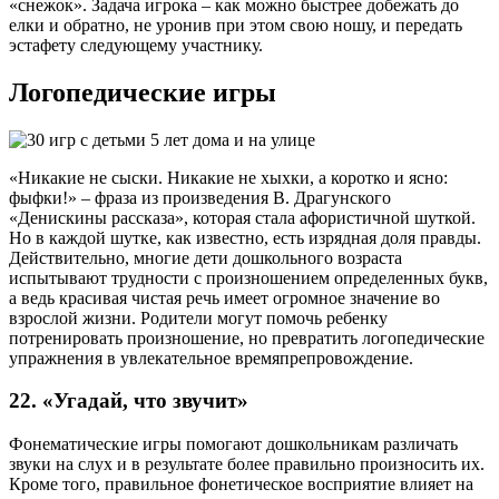
«снежок». Задача игрока – как можно быстрее добежать до
елки и обратно, не уронив при этом свою ношу, и передать
эстафету следующему участнику.
Логопедические игры
«Никакие не сыски. Никакие не хыхки, а коротко и ясно:
фыфки!» – фраза из произведения В. Драгунского
«Денискины рассказа», которая стала афористичной шуткой.
Но в каждой шутке, как известно, есть изрядная доля правды.
Действительно, многие дети дошкольного возраста
испытывают трудности с произношением определенных букв,
а ведь красивая чистая речь имеет огромное значение во
взрослой жизни. Родители могут помочь ребенку
потренировать произношение, но превратить логопедические
упражнения в увлекательное времяпрепровождение.
22. «Угадай, что звучит»
Фонематические игры помогают дошкольникам различать
звуки на слух и в результате более правильно произносить их.
Кроме того, правильное фонетическое восприятие влияет на