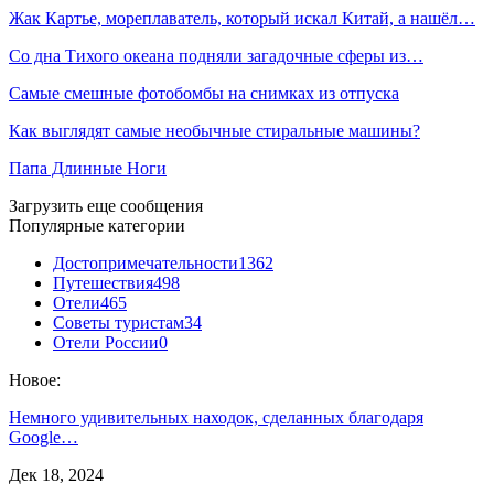
Жак Картье, мореплаватель, который искал Китай, а нашёл…
Со дна Тихого океана подняли загадочные сферы из…
Самые смешные фотобомбы на снимках из отпуска
Как выглядят самые необычные стиральные машины?
Папа Длинные Ноги
Загрузить еще сообщения
Популярные категории
Достопримечательности
1362
Путешествия
498
Отели
465
Советы туристам
34
Отели России
0
Новое:
Немного удивительных находок, сделанных благодаря
Google…
Дек 18, 2024