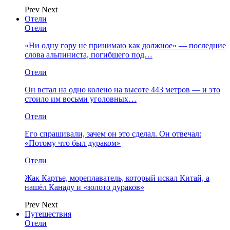
Prev
Next
Отели
Отели
«Ни одну гору не принимаю как должное» — последние
слова альпиниста, погибшего под…
Отели
Он встал на одно колено на высоте 443 метров — и это
стоило им восьми уголовных…
Отели
Его спрашивали, зачем он это сделал. Он отвечал:
«Потому что был дураком»
Отели
Жак Картье, мореплаватель, который искал Китай, а
нашёл Канаду и «золото дураков»
Prev
Next
Путешествия
Отели