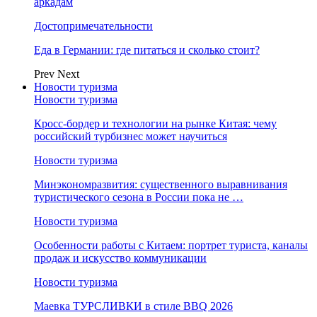
аркадам
Достопримечательности
Еда в Германии: где питаться и сколько стоит?
Prev
Next
Новости туризма
Новости туризма
Кросс-бордер и технологии на рынке Китая: чему
российский турбизнес может научиться
Новости туризма
Минэкономразвития: существенного выравнивания
туристического сезона в России пока не …
Новости туризма
Особенности работы с Китаем: портрет туриста, каналы
продаж и искусство коммуникации
Новости туризма
Маевка ТУРСЛИВКИ в стиле BBQ 2026