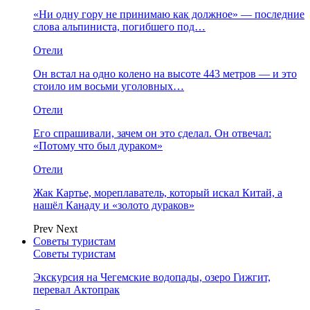
«Ни одну гору не принимаю как должное» — последние
слова альпиниста, погибшего под…
Отели
Он встал на одно колено на высоте 443 метров — и это
стоило им восьми уголовных…
Отели
Его спрашивали, зачем он это сделал. Он отвечал:
«Потому что был дураком»
Отели
Жак Картье, мореплаватель, который искал Китай, а
нашёл Канаду и «золото дураков»
Prev
Next
Советы туристам
Советы туристам
Экскурсия на Чегемские водопады, озеро Гижгит,
перевал Актопрак