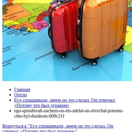
Главная
Отели
Его спрашивали, зачем он это сделал. Он отвечал:
«Потому что был дураком»
ego-sprashivali-zachem-on-eto-sdelal-on-otvechal-potomu-
chto-byl-durakom-609c21f
Вернуться к "Его спрашивали, зачем он это сделал. Он
отвечал: «Потому что был дураком»"