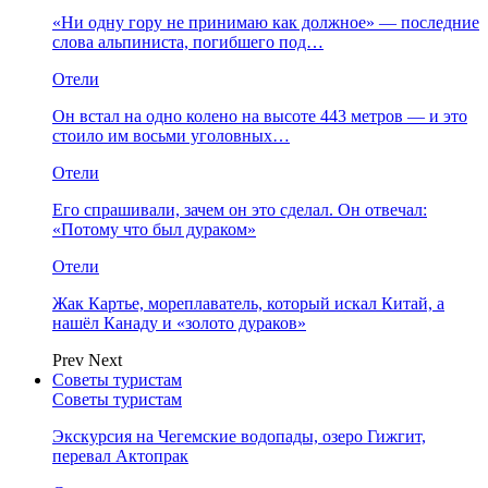
«Ни одну гору не принимаю как должное» — последние
слова альпиниста, погибшего под…
Отели
Он встал на одно колено на высоте 443 метров — и это
стоило им восьми уголовных…
Отели
Его спрашивали, зачем он это сделал. Он отвечал:
«Потому что был дураком»
Отели
Жак Картье, мореплаватель, который искал Китай, а
нашёл Канаду и «золото дураков»
Prev
Next
Советы туристам
Советы туристам
Экскурсия на Чегемские водопады, озеро Гижгит,
перевал Актопрак