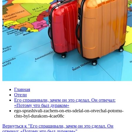
Главная
Отели
Его спрашивали, зачем он это сделал. Он отвечал:
«Потому что был дураком»
ego-sprashivali-zachem-on-eto-sdelal-on-otvechal-potomu-
chto-byl-durakom-4cae08c
Вернуться к "Его спрашивали, зачем он это сделал. Он
отвечал: «Потому что был дураком»"