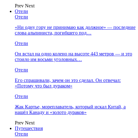
Prev
Next
Отели
Отели
«Ни одну гору не принимаю как должное» — последние
слова альпиниста, погибшего под…
Отели
Он встал на одно колено на высоте 443 метров — и это
стоило им восьми уголовных…
Отели
Его спрашивали, зачем он это сделал. Он отвечал:
«Потому что был дураком»
Отели
Жак Картье, мореплаватель, который искал Китай, а
нашёл Канаду и «золото дураков»
Prev
Next
Путешествия
Отели