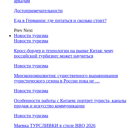
аркадам
Достопримечательности
Еда в Германии: где питаться и сколько стоит?
Prev
Next
Новости туризма
Новости туризма
Кросс-бордер и технологии на рынке Китая: чему
российский турбизнес может научиться
Новости туризма
Минэкономразвития: существенного выравнивания
туристического сезона в России пока не …
Новости туризма
Особенности работы с Китаем: портрет туриста, каналы
продаж и искусство коммуникации
Новости туризма
Маевка ТУРСЛИВКИ в стиле BBQ 2026