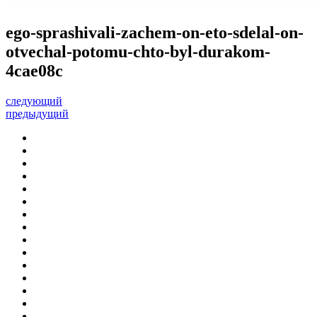
ego-sprashivali-zachem-on-eto-sdelal-on-
otvechal-potomu-chto-byl-durakom-
4cae08c
следующий
предыдущий